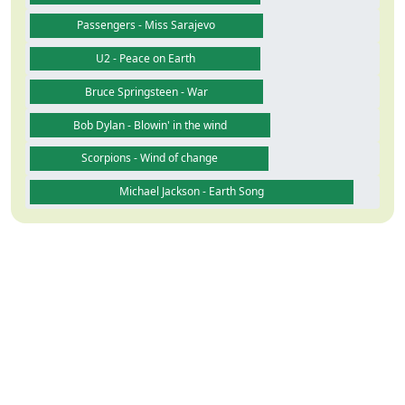
Passengers - Miss Sarajevo
U2 - Peace on Earth
Bruce Springsteen - War
Bob Dylan - Blowin' in the wind
Scorpions - Wind of change
Michael Jackson - Earth Song