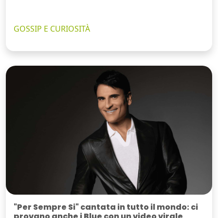
GOSSIP E CURIOSITÀ
"Per Sempre Si" cantata in tutto il mondo: ci
provano anche i Blue con un video virale