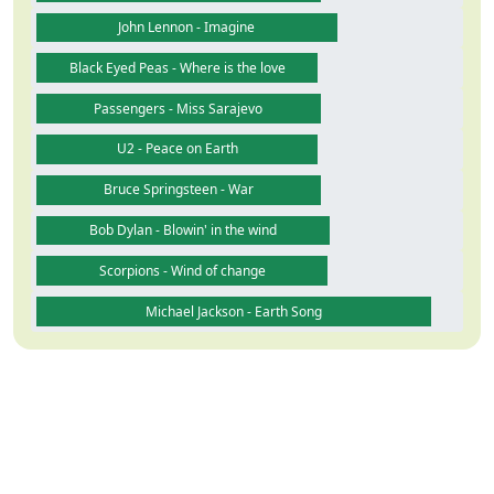
John Lennon - Imagine
Black Eyed Peas - Where is the love
Passengers - Miss Sarajevo
U2 - Peace on Earth
Bruce Springsteen - War
Bob Dylan - Blowin' in the wind
Scorpions - Wind of change
Michael Jackson - Earth Song