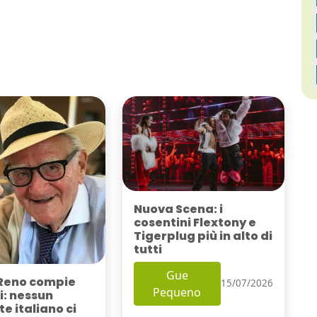
Nuova Scena: i
cosentini Flextony e
Tigerplug più in alto di
tutti
Gue
Reno compie
15/07/2026
Pequeno
i: nessun
e italiano ci