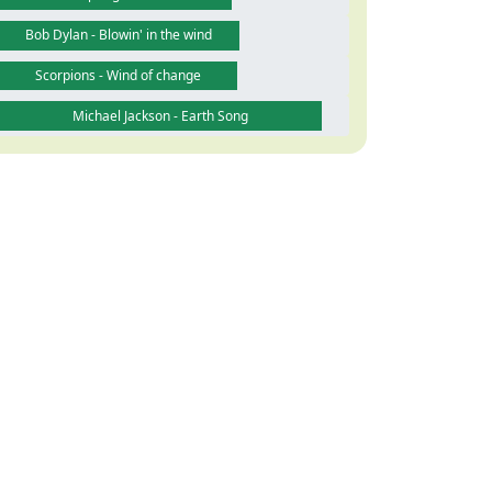
Bob Dylan - Blowin' in the wind
Scorpions - Wind of change
Michael Jackson - Earth Song