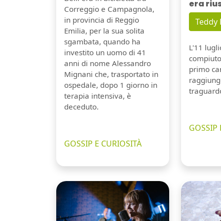
era riu
Correggio e Campagnola,
in provincia di Reggio
Teddy
Emilia, per la sua solita
sgambata, quando ha
L'11 lugl
investito un uomo di 41
compiuto 
anni di nome Alessandro
primo can
Mignani che, trasportato in
raggiung
ospedale, dopo 1 giorno in
traguard
terapia intensiva, è
deceduto.
GOSSIP 
GOSSIP E CURIOSITÀ