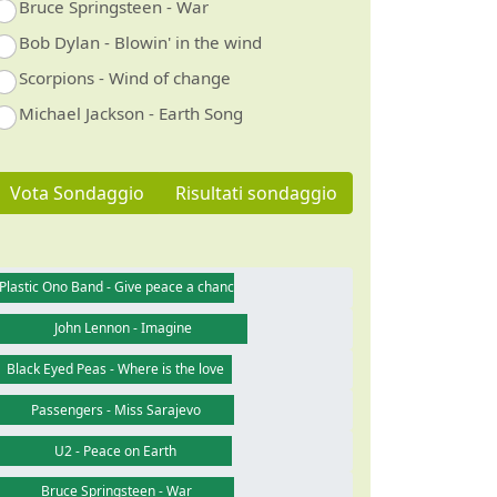
Bruce Springsteen - War
Bob Dylan - Blowin' in the wind
Scorpions - Wind of change
Michael Jackson - Earth Song
Vota Sondaggio
Risultati sondaggio
Plastic Ono Band - Give peace a chance
John Lennon - Imagine
Black Eyed Peas - Where is the love
Passengers - Miss Sarajevo
U2 - Peace on Earth
Bruce Springsteen - War