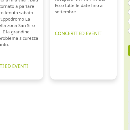
Ecco tutte le date fino a
tornato a parlare
settembre.
to tenuto sabato
ll'Ippodromo La
lla zona San Siro
. E la grandine
CONCERTI ED EVENTI
 problema sicurezza
anto.
I ED EVENTI