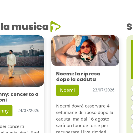
la musica
S
Noemi: la ripresa
dopo la caduta
Noemi
23/07/2026
nny: concerto a
oni
Noemi dovrà osservare 4
unny
24/07/2026
settimane di riposo dopo la
caduta, ma dal 16 agosto
sarà un tour de force per
dei concerti
recuperare i live rinviati.
della mia vita". Bad