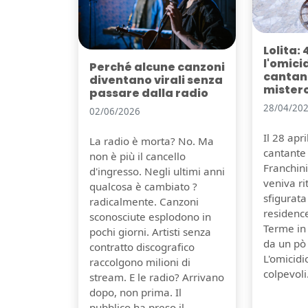
Lolita: 
l'omici
Perché alcune canzoni
cantant
diventano virali senza
mister
passare dalla radio
28/04/20
02/06/2026
Il 28 apr
La radio è morta? No. Ma
cantante 
non è più il cancello
Franchini,
d'ingresso. Negli ultimi anni
veniva r
qualcosa è cambiato ?
sfigurata
radicalmente. Canzoni
residenc
sconosciute esplodono in
Terme in
pochi giorni. Artisti senza
da un pò
contratto discografico
L'omicidi
raccolgono milioni di
colpevoli
stream. E le radio? Arrivano
dopo, non prima. Il
pubblico ha preso il