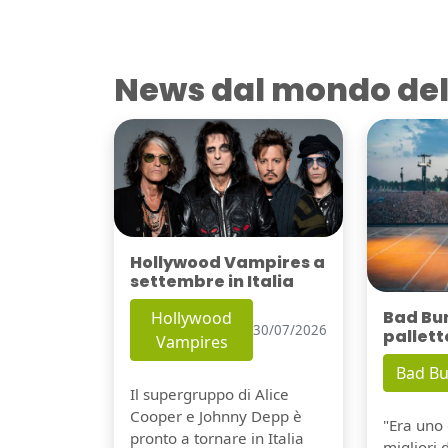
News dal mondo del
Hollywood Vampires a
settembre in Italia
Bad Bu
Hollywood
30/07/2026
pallett
Vampires
Bad B
Il supergruppo di Alice
Cooper e Johnny Depp è
"Era uno 
pronto a tornare in Italia
migliori 