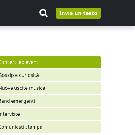
Invia un testo
Concerti ed eventi
Gossip e curiosità
Nuove uscite musicali
Band emergenti
Interviste
Comunicati stampa