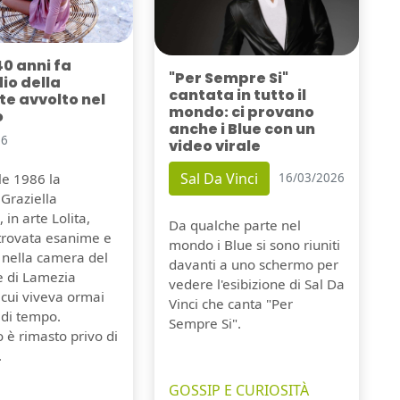
40 anni fa
"Per Sempre Si"
dio della
cantata in tutto il
e avvolto nel
mondo: ci provano
o
anche i Blue con un
26
video virale
Sal Da Vinci
ile 1986 la
16/03/2026
Graziella
 in arte Lolita,
Da qualche parte nel
itrovata esanime e
mondo i Blue si sono riuniti
 nella camera del
davanti a uno schermo per
e di Lamezia
vedere l'esibizione di Sal Da
 cui viveva ormai
Vinci che canta "Per
 di tempo.
Sempre Si".
o è rimasto privo di
.
GOSSIP E CURIOSITÀ