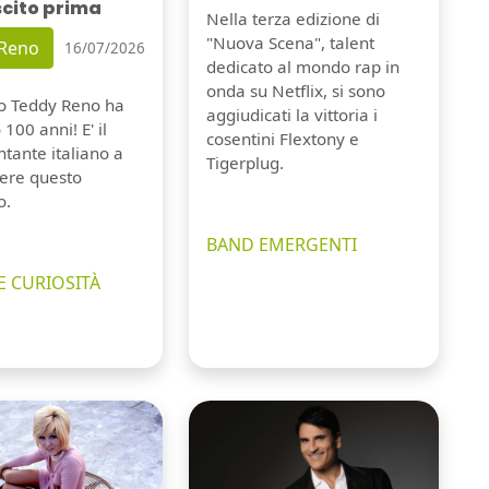
scito prima
Nella terza edizione di
"Nuova Scena", talent
 Reno
16/07/2026
dedicato al mondo rap in
onda su Netflix, si sono
io Teddy Reno ha
aggiudicati la vittoria i
100 anni! E' il
cosentini Flextony e
tante italiano a
Tigerplug.
ere questo
o.
BAND EMERGENTI
E CURIOSITÀ