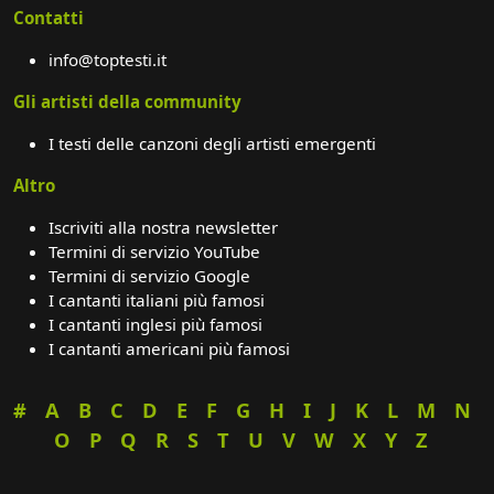
Contatti
info@toptesti.it
Gli artisti della community
I testi delle canzoni degli artisti emergenti
Altro
Iscriviti alla nostra newsletter
Termini di servizio YouTube
Termini di servizio Google
I cantanti italiani più famosi
I cantanti inglesi più famosi
I cantanti americani più famosi
#
A
B
C
D
E
F
G
H
I
J
K
L
M
N
O
P
Q
R
S
T
U
V
W
X
Y
Z