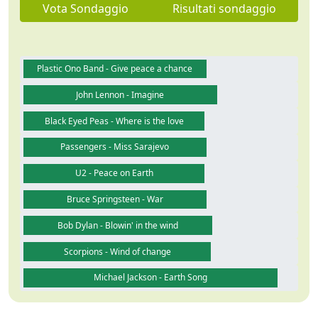
Vota Sondaggio
Risultati sondaggio
Plastic Ono Band - Give peace a chance
John Lennon - Imagine
Black Eyed Peas - Where is the love
Passengers - Miss Sarajevo
U2 - Peace on Earth
Bruce Springsteen - War
Bob Dylan - Blowin' in the wind
Scorpions - Wind of change
Michael Jackson - Earth Song