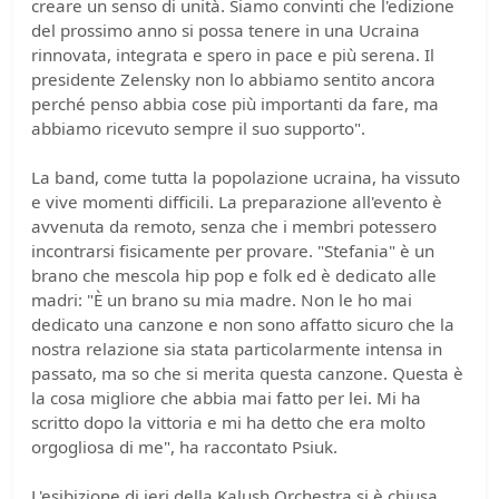
creare un senso di unità. Siamo convinti che l'edizione
del prossimo anno si possa tenere in una Ucraina
rinnovata, integrata e spero in pace e più serena. Il
presidente Zelensky non lo abbiamo sentito ancora
perché penso abbia cose più importanti da fare, ma
abbiamo ricevuto sempre il suo supporto".
La band, come tutta la popolazione ucraina, ha vissuto
e vive momenti difficili. La preparazione all'evento è
avvenuta da remoto, senza che i membri potessero
incontrarsi fisicamente per provare. "Stefania" è un
brano che mescola hip pop e folk ed è dedicato alle
madri: "È un brano su mia madre. Non le ho mai
dedicato una canzone e non sono affatto sicuro che la
nostra relazione sia stata particolarmente intensa in
passato, ma so che si merita questa canzone. Questa è
la cosa migliore che abbia mai fatto per lei. Mi ha
scritto dopo la vittoria e mi ha detto che era molto
orgogliosa di me", ha raccontato Psiuk.
L'esibizione di ieri della Kalush Orchestra si è chiusa