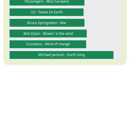
Passengers - Miss Sarajevo
U2 - Peace on Earth
Bruce Springsteen - War
Bob Dylan - Blowin' in the wind
Scorpions - Wind of change
Michael Jackson - Earth Song