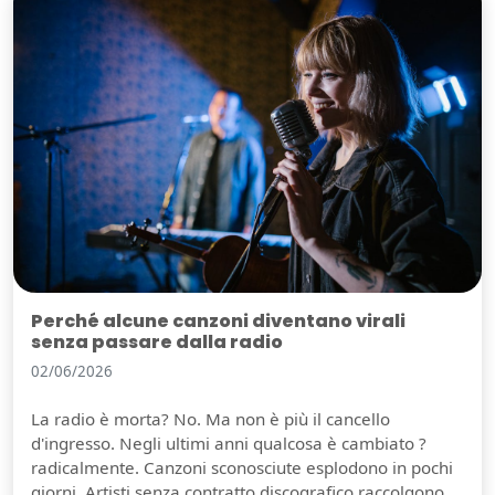
Perché alcune canzoni diventano virali
senza passare dalla radio
02/06/2026
La radio è morta? No. Ma non è più il cancello
d'ingresso. Negli ultimi anni qualcosa è cambiato ?
radicalmente. Canzoni sconosciute esplodono in pochi
giorni. Artisti senza contratto discografico raccolgono