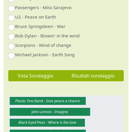
Passengers - Miss Sarajevo
U2 - Peace on Earth
Bruce Springsteen - War
Bob Dylan - Blowin' in the wind
Scorpions - Wind of change
Michael Jackson - Earth Song
Vota Sondaggio
Risultati sondaggio
Plastic Ono Band - Give peace a chance
John Lennon - Imagine
Black Eyed Peas - Where is the love