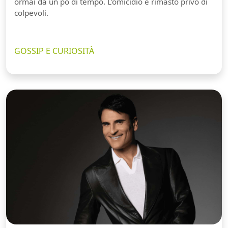
ormai da un pò di tempo. L'omicidio è rimasto privo di
colpevoli.
GOSSIP E CURIOSITÀ