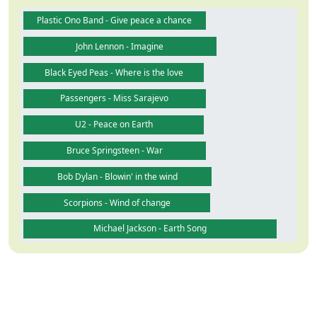
Plastic Ono Band - Give peace a chance
John Lennon - Imagine
Black Eyed Peas - Where is the love
Passengers - Miss Sarajevo
U2 - Peace on Earth
Bruce Springsteen - War
Bob Dylan - Blowin' in the wind
Scorpions - Wind of change
Michael Jackson - Earth Song