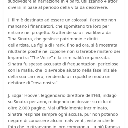
suddividere la narrazione in 4 parti, utilizzando 4 attori
diversi in base al periodo della vita da descrivere.
Il film è destinato ad essere un colossal. Pertanto non
mancano i finanziatori, che sgomitano tra loro per
entrare nel progetto. Si attende solo il via libera da
Tina Sinatra, che gestisce patrimonio e diritti
dell'artista. La figlia di Frank, fino ad ora, si è mostrata
riluttante poiché nel copione non si farebbe mistero dei
legami tra "The Voice" e la criminalità organizzata.
Sinatra fu spesso accusato di frequentazioni pericolose
con la mafia, che lo avrebbe aiutato nella fase iniziale
della sua carriera, rendendolo in qualche modo un
debitore di "cosa nostra".
J. Edgar Hoover, leggendario direttore dell'FBI, indagò
su Sinatra per anni, redigendo un dossier su di lui di
oltre 2.000 pagine. Mai ufficialmente incriminato,
Sinatra respinse sempre ogni accusa, pur non potendo
negare di conoscere alcuni malviventi, viste anche le
foto che lo ritraevano in loro compagnia. La più famosa