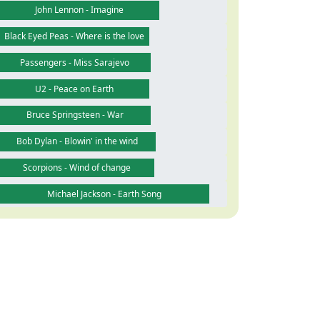
John Lennon - Imagine
Black Eyed Peas - Where is the love
Passengers - Miss Sarajevo
U2 - Peace on Earth
Bruce Springsteen - War
Bob Dylan - Blowin' in the wind
Scorpions - Wind of change
Michael Jackson - Earth Song