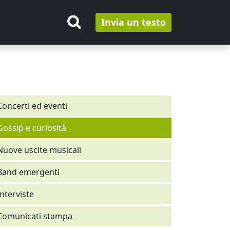
Invia un testo
Concerti ed eventi
Gossip e curiosità
Nuove uscite musicali
Band emergenti
Interviste
Comunicati stampa