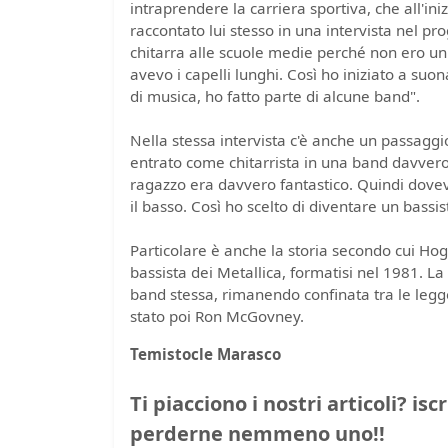
intraprendere la carriera sportiva, che all'i
raccontato lui stesso in una intervista nel p
chitarra alle scuole medie perché non ero un
avevo i capelli lunghi. Così ho iniziato a suo
di musica, ho fatto parte di alcune band".
Nella stessa intervista c'è anche un passaggio
entrato come chitarrista in una band davvero 
ragazzo era davvero fantastico. Quindi dovevo
il basso. Così ho scelto di diventare un bassis
Particolare è anche la storia secondo cui Hog
bassista dei Metallica, formatisi nel 1981. La 
band stessa, rimanendo confinata tra le legg
stato poi Ron McGovney.
Temistocle Marasco
Ti piacciono i nostri articoli? isc
perderne nemmeno uno!!