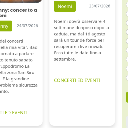
Noemi
23/07/2026
nny: concerto a
oni
Noemi dovrà osservare 4
unny
24/07/2026
settimane di riposo dopo la
caduta, ma dal 16 agosto
sarà un tour de force per
dei concerti
recuperare i live rinviati.
della mia vita". Bad
Ecco tutte le date fino a
tornato a parlare
settembre.
to tenuto sabato
ll'Ippodromo La
lla zona San Siro
. E la grandine
CONCERTI ED EVENTI
 problema sicurezza
anto.
I ED EVENTI