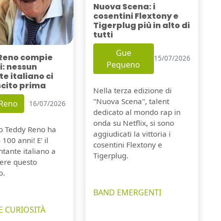
Nuova Scena: i
cosentini Flextony e
Tigerplug più in alto di
tutti
Gue
Reno compie
15/07/2026
Pequeno
i: nessun
e italiano ci
scito prima
Nella terza edizione di
"Nuova Scena", talent
 Reno
16/07/2026
dedicato al mondo rap in
onda su Netflix, si sono
io Teddy Reno ha
aggiudicati la vittoria i
100 anni! E' il
cosentini Flextony e
tante italiano a
Tigerplug.
ere questo
o.
BAND EMERGENTI
E CURIOSITÀ