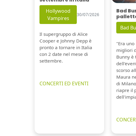
Bad Bu
Hollywood
30/07/2026
pallett
Vampires
Bad B
Il supergruppo di Alice
Cooper e Johnny Depp è
"Era uno 
pronto a tornare in Italia
migliori 
con 2 date nel mese di
Bunny è 
settembre.
dell'even
scorso a
Maura ne
CONCERTI ED EVENTI
di Milano
riapre il
dell'impi
CONCERT