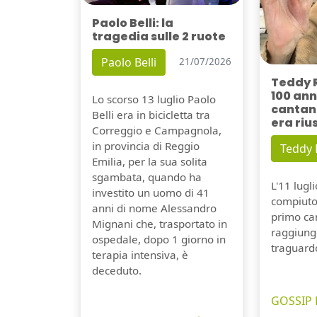
Paolo Belli: la
tragedia sulle 2 ruote
Paolo Belli
21/07/2026
Teddy 
100 ann
Lo scorso 13 luglio Paolo
cantant
Belli era in bicicletta tra
era riu
Correggio e Campagnola,
in provincia di Reggio
Teddy
Emilia, per la sua solita
sgambata, quando ha
L'11 lugl
investito un uomo di 41
compiuto 
anni di nome Alessandro
primo can
Mignani che, trasportato in
raggiung
ospedale, dopo 1 giorno in
traguard
terapia intensiva, è
deceduto.
GOSSIP 