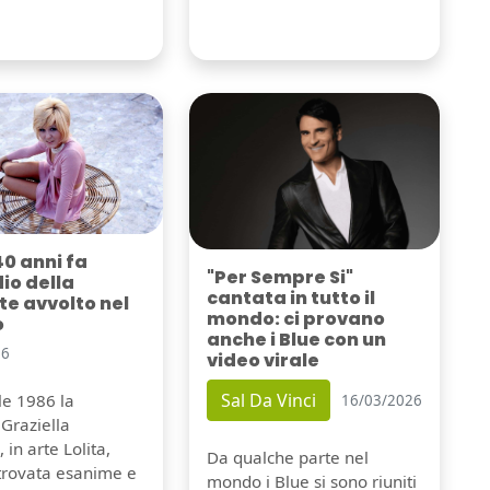
40 anni fa
"Per Sempre Si"
dio della
cantata in tutto il
e avvolto nel
mondo: ci provano
o
anche i Blue con un
26
video virale
Sal Da Vinci
ile 1986 la
16/03/2026
Graziella
 in arte Lolita,
Da qualche parte nel
itrovata esanime e
mondo i Blue si sono riuniti