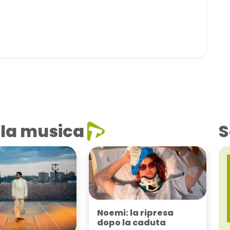
la musica
S
Noemi: la ripresa
dopo la caduta