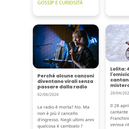
GOSSIP E CURIOSITÀ
Lolita: 
l'omici
Perché alcune canzoni
cantant
diventano virali senza
mister
passare dalla radio
28/04/20
02/06/2026
Il 28 apr
La radio è morta? No. Ma
cantante 
non è più il cancello
Franchini,
d'ingresso. Negli ultimi anni
veniva r
qualcosa è cambiato ?