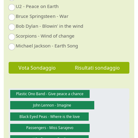
U2 - Peace on Earth
Bruce Springsteen - War
Bob Dylan - Blowin' in the wind
Scorpions - Wind of change
Michael Jackson - Earth Song
Vota Sondaggio
Risultati sondaggio
Plastic Ono Band - Give peace a chance
John Lennon - Imagine
Black Eyed Peas - Where is the love
Passengers - Miss Sarajevo