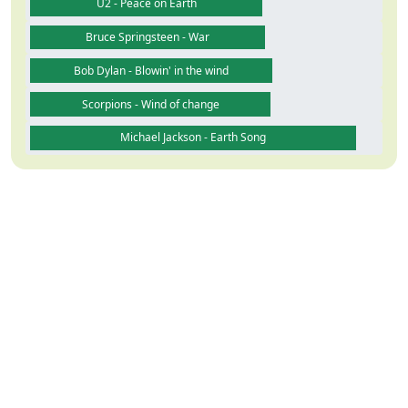
U2 - Peace on Earth
Bruce Springsteen - War
Bob Dylan - Blowin' in the wind
Scorpions - Wind of change
Michael Jackson - Earth Song