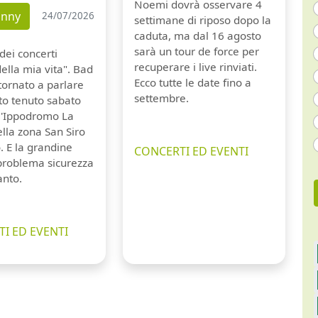
Noemi dovrà osservare 4
unny
24/07/2026
settimane di riposo dopo la
caduta, ma dal 16 agosto
sarà un tour de force per
dei concerti
recuperare i live rinviati.
della mia vita". Bad
Ecco tutte le date fino a
tornato a parlare
settembre.
to tenuto sabato
ll'Ippodromo La
lla zona San Siro
. E la grandine
CONCERTI ED EVENTI
 problema sicurezza
anto.
I ED EVENTI