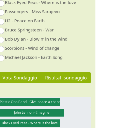
Black Eyed Peas - Where is the love
Passengers - Miss Sarajevo
U2 - Peace on Earth
Bruce Springsteen - War
Bob Dylan - Blowin' in the wind
Scorpions - Wind of change
Michael Jackson - Earth Song
Vota Sondaggio
Risultati sondaggio
Plastic Ono Band - Give peace a chance
John Lennon - Imagine
Black Eyed Peas - Where is the love