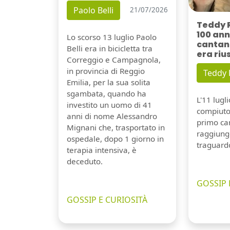
Paolo Belli
21/07/2026
Teddy 
100 ann
Lo scorso 13 luglio Paolo
cantant
Belli era in bicicletta tra
era riu
Correggio e Campagnola,
in provincia di Reggio
Teddy
Emilia, per la sua solita
sgambata, quando ha
L'11 lugl
investito un uomo di 41
compiuto 
anni di nome Alessandro
primo can
Mignani che, trasportato in
raggiung
ospedale, dopo 1 giorno in
traguard
terapia intensiva, è
deceduto.
GOSSIP 
GOSSIP E CURIOSITÀ