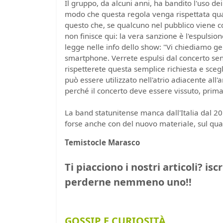
Il gruppo, da alcuni anni, ha bandito l'uso dei
modo che questa regola venga rispettata quand
questo che, se qualcuno nel pubblico viene col
non finisce qui: la vera sanzione è l'espulsi
legge nelle info dello show: "Vi chiediamo ge
smartphone. Verrete espulsi dal concerto senz
rispetterete questa semplice richiesta e scegl
può essere utilizzato nell'atrio adiacente all'
perché il concerto deve essere vissuto, prim
La band statunitense manca dall'Italia dal 2
forse anche con del nuovo materiale, sul qu
Temistocle Marasco
Ti piacciono i nostri articoli? isc
perderne nemmeno uno!!
GOSSIP E CURIOSITÀ