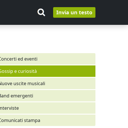
Invia un testo
Concerti ed eventi
Gossip e curiosità
Nuove uscite musicali
Band emergenti
Interviste
Comunicati stampa