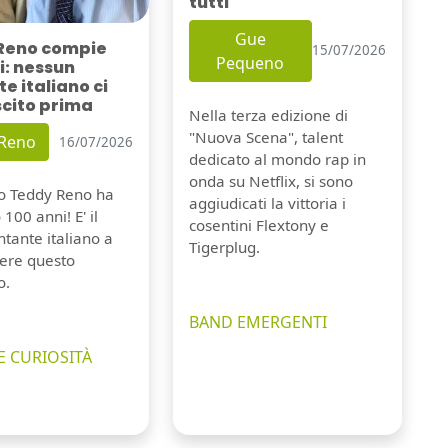
tutti
Gue
Reno compie
15/07/2026
Pequeno
i: nessun
e italiano ci
scito prima
Nella terza edizione di
"Nuova Scena", talent
 Reno
16/07/2026
dedicato al mondo rap in
onda su Netflix, si sono
io Teddy Reno ha
aggiudicati la vittoria i
100 anni! E' il
cosentini Flextony e
tante italiano a
Tigerplug.
ere questo
o.
BAND EMERGENTI
E CURIOSITÀ