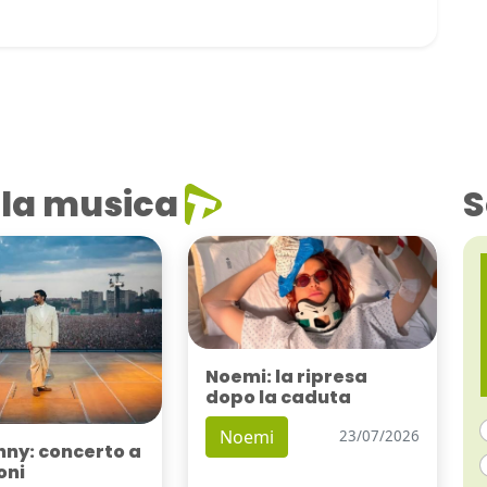
la musica
S
Noemi: la ripresa
dopo la caduta
Noemi
23/07/2026
nny: concerto a
oni