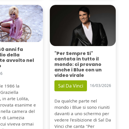
40 anni fa
"Per Sempre Si"
dio della
cantata in tutto il
e avvolto nel
mondo: ci provano
o
anche i Blue con un
26
video virale
Sal Da Vinci
ile 1986 la
16/03/2026
Graziella
 in arte Lolita,
Da qualche parte nel
itrovata esanime e
mondo i Blue si sono riuniti
 nella camera del
davanti a uno schermo per
e di Lamezia
vedere l'esibizione di Sal Da
 cui viveva ormai
Vinci che canta "Per