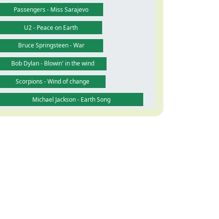
Passengers - Miss Sarajevo
U2 - Peace on Earth
Bruce Springsteen - War
Bob Dylan - Blowin' in the wind
Scorpions - Wind of change
Michael Jackson - Earth Song