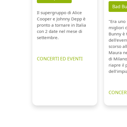
Bad B
Il supergruppo di Alice
Cooper e Johnny Depp è
"Era uno 
pronto a tornare in Italia
migliori 
con 2 date nel mese di
Bunny è 
settembre.
dell'even
scorso a
Maura ne
CONCERTI ED EVENTI
di Milano
riapre il
dell'impi
CONCERT