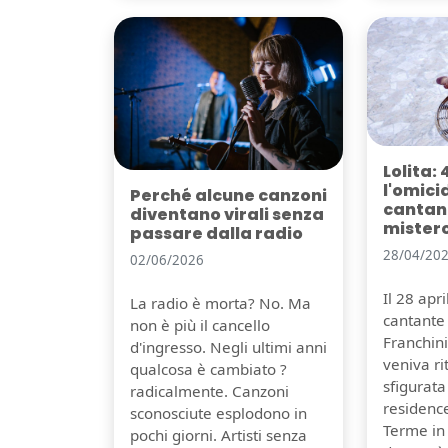
Lolita: 
l'omici
Perché alcune canzoni
cantant
diventano virali senza
mister
passare dalla radio
28/04/20
02/06/2026
Il 28 apr
La radio è morta? No. Ma
cantante 
non è più il cancello
Franchini,
d'ingresso. Negli ultimi anni
veniva r
qualcosa è cambiato ?
sfigurata
radicalmente. Canzoni
residenc
sconosciute esplodono in
Terme in
pochi giorni. Artisti senza