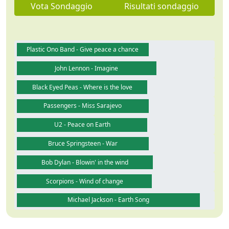
Vota Sondaggio
Risultati sondaggio
Plastic Ono Band - Give peace a chance
John Lennon - Imagine
Black Eyed Peas - Where is the love
Passengers - Miss Sarajevo
U2 - Peace on Earth
Bruce Springsteen - War
Bob Dylan - Blowin' in the wind
Scorpions - Wind of change
Michael Jackson - Earth Song