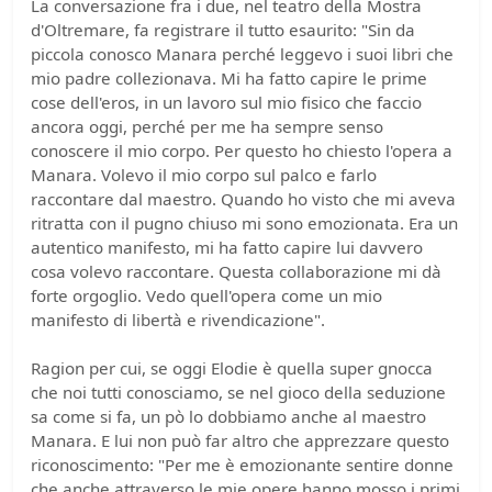
La conversazione fra i due, nel teatro della Mostra
d'Oltremare, fa registrare il tutto esaurito: "Sin da
piccola conosco Manara perché leggevo i suoi libri che
mio padre collezionava. Mi ha fatto capire le prime
cose dell'eros, in un lavoro sul mio fisico che faccio
ancora oggi, perché per me ha sempre senso
conoscere il mio corpo. Per questo ho chiesto l'opera a
Manara. Volevo il mio corpo sul palco e farlo
raccontare dal maestro. Quando ho visto che mi aveva
ritratta con il pugno chiuso mi sono emozionata. Era un
autentico manifesto, mi ha fatto capire lui davvero
cosa volevo raccontare. Questa collaborazione mi dà
forte orgoglio. Vedo quell'opera come un mio
manifesto di libertà e rivendicazione".
Ragion per cui, se oggi Elodie è quella super gnocca
che noi tutti conosciamo, se nel gioco della seduzione
sa come si fa, un pò lo dobbiamo anche al maestro
Manara. E lui non può far altro che apprezzare questo
riconoscimento: "Per me è emozionante sentire donne
che anche attraverso le mie opere hanno mosso i primi