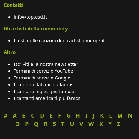
Contatti
info@toptesti.it
Gli artisti della community
I testi delle canzoni degli artisti emergenti
Altro
Iscriviti alla nostra newsletter
Termini di servizio YouTube
Termini di servizio Google
I cantanti italiani più famosi
I cantanti inglesi più famosi
I cantanti americani più famosi
#
A
B
C
D
E
F
G
H
I
J
K
L
M
N
O
P
Q
R
S
T
U
V
W
X
Y
Z