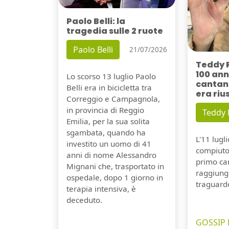
Paolo Belli: la
tragedia sulle 2 ruote
Paolo Belli
21/07/2026
Teddy 
100 ann
Lo scorso 13 luglio Paolo
cantant
Belli era in bicicletta tra
era riu
Correggio e Campagnola,
in provincia di Reggio
Teddy
Emilia, per la sua solita
sgambata, quando ha
L'11 lugl
investito un uomo di 41
compiuto 
anni di nome Alessandro
primo can
Mignani che, trasportato in
raggiung
ospedale, dopo 1 giorno in
traguard
terapia intensiva, è
deceduto.
GOSSIP 