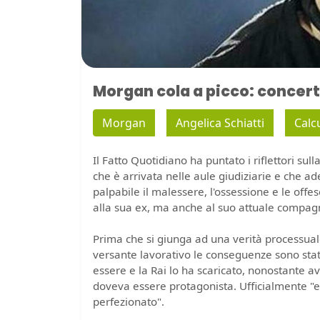
Morgan cola a picco: concerti
Morgan
Angelica Schiatti
Calc
Il Fatto Quotidiano ha puntato i riflettori sul
che è arrivata nelle aule giudiziarie e che ad
palpabile il malessere, l'ossessione e le offe
alla sua ex, ma anche al suo attuale compag
Prima che si giunga ad una verità processua
versante lavorativo le conseguenze sono stat
essere e la Rai lo ha scaricato, nonostante 
doveva essere protagonista. Ufficialmente "e
perfezionato".