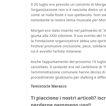
Il 20 luglio era previsto un concerto di Morga
l'organizzazione non si è nascosta dietro un 
come se nulla fosse il suo spettacolo. Non si
nonostante la nostra stima musicale per Mo
Morgan era stato inserito nel palinsesto di "
giunta alla XXIV edizione. Il suo evento del
la Fondazione organizzatrice abbia uno spirit
Festival promuove (inclusione, pace, solidari
cui è avvolto l'artista milanese.
Anche l'appuntamento del prossimo 19 luglio a
cancellato. Il cantante era nel cartellone di 
l'amministrazione comunale hanno deciso di 
procedimento giudiziario per stalking e diffa
Temistocle Marasco
Ti piacciono i nostri articoli? isc
perderne nemmeno uno!!