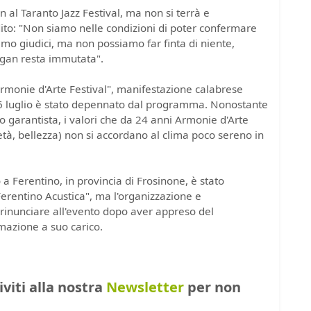
n al Taranto Jazz Festival, ma non si terrà e
dito: "Non siamo nelle condizioni di poter confermare
amo giudici, ma non possiamo far finta di niente,
rgan resta immutata".
Armonie d'Arte Festival", manifestazione calabrese
 16 luglio è stato depennato dal programma. Nonostante
o garantista, i valori che da 24 anni Armonie d'Arte
età, bellezza) non si accordano al clima poco sereno in
 Ferentino, in provincia di Frosinone, è stato
"Ferentino Acustica", ma l'organizzazione e
rinunciare all'evento dopo aver appreso del
mazione a suo carico.
riviti alla nostra
Newsletter
per non