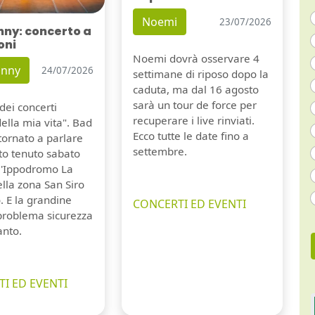
Noemi
23/07/2026
nny: concerto a
oni
Noemi dovrà osservare 4
unny
24/07/2026
settimane di riposo dopo la
caduta, ma dal 16 agosto
sarà un tour de force per
dei concerti
recuperare i live rinviati.
della mia vita". Bad
Ecco tutte le date fino a
tornato a parlare
settembre.
to tenuto sabato
ll'Ippodromo La
lla zona San Siro
. E la grandine
CONCERTI ED EVENTI
 problema sicurezza
anto.
I ED EVENTI