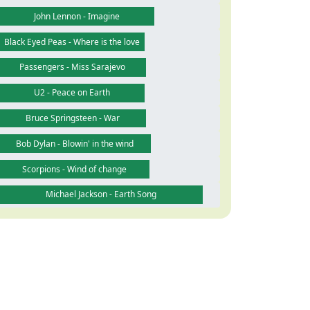
John Lennon - Imagine
Black Eyed Peas - Where is the love
Passengers - Miss Sarajevo
U2 - Peace on Earth
Bruce Springsteen - War
Bob Dylan - Blowin' in the wind
Scorpions - Wind of change
Michael Jackson - Earth Song