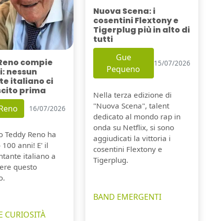
Nuova Scena: i
cosentini Flextony e
Tigerplug più in alto di
tutti
Gue
Reno compie
15/07/2026
Pequeno
i: nessun
e italiano ci
scito prima
Nella terza edizione di
"Nuova Scena", talent
 Reno
16/07/2026
dedicato al mondo rap in
onda su Netflix, si sono
io Teddy Reno ha
aggiudicati la vittoria i
100 anni! E' il
cosentini Flextony e
tante italiano a
Tigerplug.
ere questo
o.
BAND EMERGENTI
E CURIOSITÀ