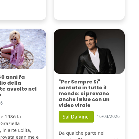
40 anni fa
"Per Sempre Si"
dio della
cantata in tutto il
e avvolto nel
mondo: ci provano
o
anche i Blue con un
26
video virale
Sal Da Vinci
ile 1986 la
16/03/2026
Graziella
 in arte Lolita,
Da qualche parte nel
itrovata esanime e