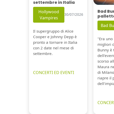
settembre in Italia
Bad Bu
Hollywood
30/07/2026
pallett
Vampires
Bad B
Il supergruppo di Alice
Cooper e Johnny Depp è
"Era uno 
pronto a tornare in Italia
migliori 
con 2 date nel mese di
Bunny è 
settembre.
dell'even
scorso a
Maura ne
CONCERTI ED EVENTI
di Milano
riapre il
dell'impi
CONCERT