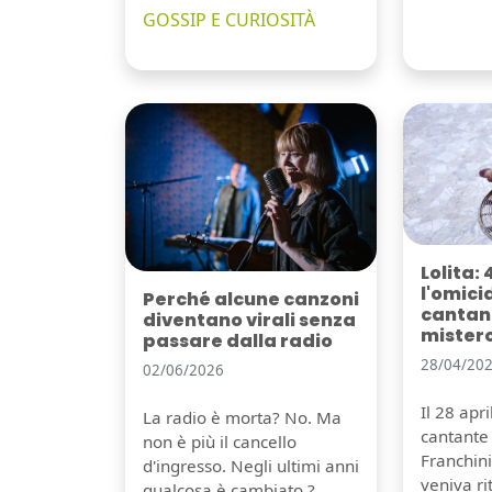
GOSSIP E CURIOSITÀ
Lolita: 
l'omici
Perché alcune canzoni
cantant
diventano virali senza
mister
passare dalla radio
28/04/20
02/06/2026
Il 28 apr
La radio è morta? No. Ma
cantante 
non è più il cancello
Franchini,
d'ingresso. Negli ultimi anni
veniva r
qualcosa è cambiato ?