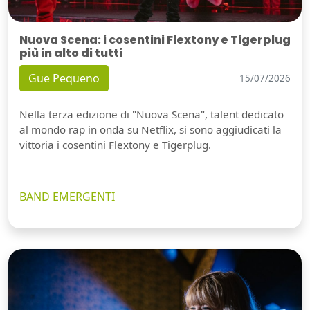
Nuova Scena: i cosentini Flextony e Tigerplug
più in alto di tutti
Gue Pequeno
15/07/2026
Nella terza edizione di "Nuova Scena", talent dedicato
al mondo rap in onda su Netflix, si sono aggiudicati la
vittoria i cosentini Flextony e Tigerplug.
BAND EMERGENTI