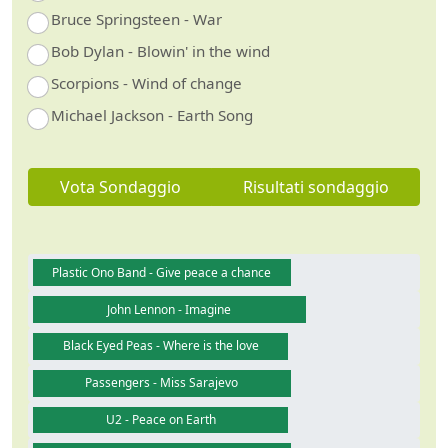
Bruce Springsteen - War
Bob Dylan - Blowin' in the wind
Scorpions - Wind of change
Michael Jackson - Earth Song
Vota Sondaggio
Risultati sondaggio
Plastic Ono Band - Give peace a chance
John Lennon - Imagine
Black Eyed Peas - Where is the love
Passengers - Miss Sarajevo
U2 - Peace on Earth