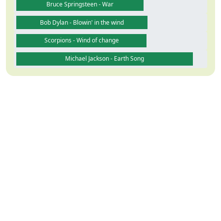
Bruce Springsteen - War
Bob Dylan - Blowin' in the wind
Scorpions - Wind of change
Michael Jackson - Earth Song