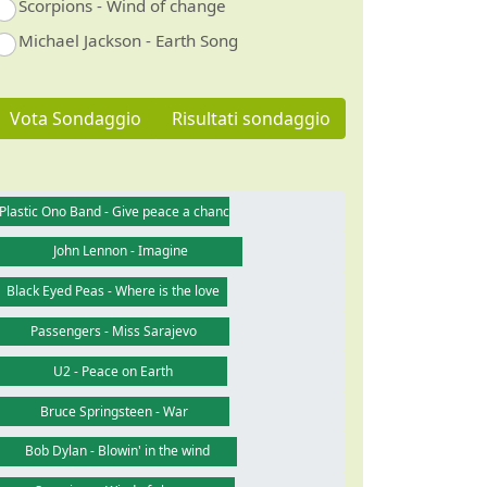
Scorpions - Wind of change
Michael Jackson - Earth Song
Vota Sondaggio
Risultati sondaggio
Plastic Ono Band - Give peace a chance
John Lennon - Imagine
Black Eyed Peas - Where is the love
Passengers - Miss Sarajevo
U2 - Peace on Earth
Bruce Springsteen - War
Bob Dylan - Blowin' in the wind