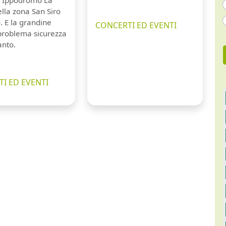
ll'Ippodromo La
lla zona San Siro
. E la grandine
CONCERTI ED EVENTI
 problema sicurezza
anto.
I ED EVENTI