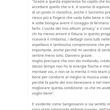
"Grazie a questa esperienza ho capito che ess
accettare quello che si è. A scanso di equivoc
di un posto in classifica, anche il Sanremo p
riesco più a fingere che vada tutto bene e che
A volte bisogna avere il coraggio di fermarsi
farlo. L'uscita del mio album 'privacy' e il c
chi ha messo amore e fiducia in questo proget
riceverà il rimborso, i dettagli sono tutti nel
aspettavo e tantissima comprensione che pe
importante, anche perché mi sembra di sentir
sentire meno solo. Davvero grazie.
Voglio precisare che non sto mollando, credo
stesso tempo non ho le energie fisiche e men
meritate voi, e non se lo merita il mio team (c
bene per condurre al meglio la musica vista c
perché fa parte del mio benessere e nel ment
migliorare questa condizione. so che mi aiute
voglio bene".
E' evidente come Sangiovanni si sia sentito in
sono state schermate dall'entusiasmo, dall'