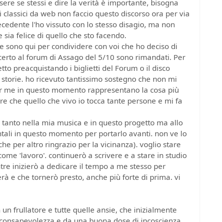
ere se stessi e dire la verità è importante, bisogna
i classici da web non faccio questo discorso ora per via
recedente l'ho vissuto con lo stesso disagio, ma non
 sia felice di quello che sto facendo.
 e sono qui per condividere con voi che ho deciso di
oncerto al forum di Assago del 5/10 sono rimandati. Per
to preacquistando i biglietti del Forum o il disco
le storie. ho ricevuto tantissimo sostegno che non mi
r me in questo momento rappresentano la cosa più
e che quello che vivo io tocca tante persone e mi fa
 tanto nella mia musica e in questo progetto ma allo
tali in questo momento per portarlo avanti. non ve lo
he per altro ringrazio per la vicinanza). voglio stare
ome 'lavoro'. continuerò a scrivere e a stare in studio
re inizierò a dedicare il tempo a me stesso per
rà e che tornerò presto, anche più forte di prima. vi
 un frullatore e tutte quelle ansie, che inizialmente
inconsapevolezza e da una buona dose di incoscienza,