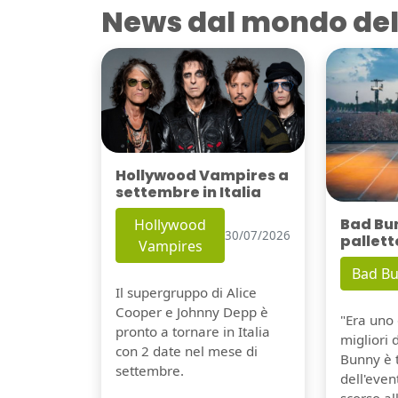
News dal mondo del
Hollywood Vampires a
settembre in Italia
Bad Bu
Hollywood
30/07/2026
pallett
Vampires
Bad B
Il supergruppo di Alice
Cooper e Johnny Depp è
"Era uno 
pronto a tornare in Italia
migliori 
con 2 date nel mese di
Bunny è 
settembre.
dell'even