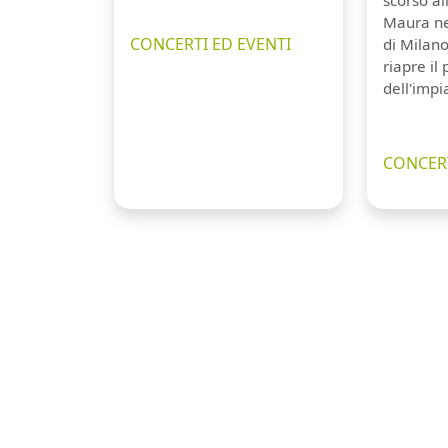
scorso a
Maura ne
CONCERTI ED EVENTI
di Milano
riapre il
dell'impi
CONCERT