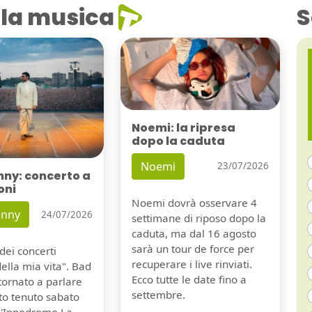
la musica
S
Noemi: la ripresa
dopo la caduta
Noemi
23/07/2026
nny: concerto a
oni
Noemi dovrà osservare 4
unny
24/07/2026
settimane di riposo dopo la
caduta, ma dal 16 agosto
sarà un tour de force per
dei concerti
recuperare i live rinviati.
della mia vita". Bad
Ecco tutte le date fino a
tornato a parlare
settembre.
to tenuto sabato