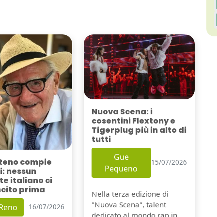
Nuova Scena: i
cosentini Flextony e
Tigerplug più in alto di
tutti
Gue
Reno compie
15/07/2026
Pequeno
i: nessun
e italiano ci
scito prima
Nella terza edizione di
"Nuova Scena", talent
 Reno
16/07/2026
dedicato al mondo rap in