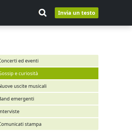
Invia un testo
Concerti ed eventi
Gossip e curiosità
Nuove uscite musicali
Band emergenti
Interviste
Comunicati stampa