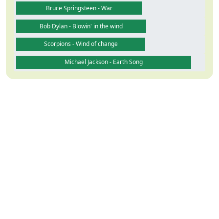
Bruce Springsteen - War
Bob Dylan - Blowin' in the wind
Scorpions - Wind of change
Michael Jackson - Earth Song