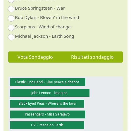
Bruce Springsteen - War
Bob Dylan - Blowin' in the wind
Scorpions - Wind of change
Michael Jackson - Earth Song
Vota Sondaggio
Risultati sondaggio
Plastic Ono Band - Give peace a chance
John Lennon - Imagine
Black Eyed Peas - Where is the love
Passengers - Miss Sarajevo
U2 - Peace on Earth