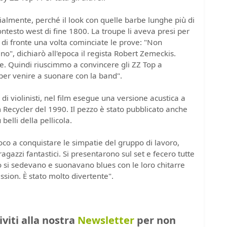
zialmente, perché il look con quelle barbe lunghe più di
ontesto west di fine 1800. La troupe li aveva presi per
 di fronte una volta cominciate le prove: "Non
no", dichiarò all'epoca il regista Robert Zemeckis.
. Quindi riuscimmo a convincere gli ZZ Top a
 per venire a suonare con la band".
i violinisti, nel film esegue una versione acustica a
m Recycler del 1990. Il pezzo è stato pubblicato anche
elli della pellicola.
co a conquistare le simpatie del gruppo di lavoro,
agazzi fantastici. Si presentarono sul set e fecero tutte
erò si sedevano e suonavano blues con le loro chitarre
ssion. È stato molto divertente".
riviti alla nostra
Newsletter
per non