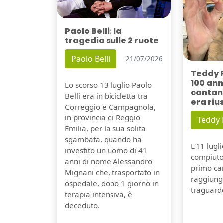
Paolo Belli: la
tragedia sulle 2 ruote
Paolo Belli
21/07/2026
Teddy 
100 ann
Lo scorso 13 luglio Paolo
cantant
Belli era in bicicletta tra
era riu
Correggio e Campagnola,
in provincia di Reggio
Teddy
Emilia, per la sua solita
sgambata, quando ha
L'11 lugl
investito un uomo di 41
compiuto 
anni di nome Alessandro
primo can
Mignani che, trasportato in
raggiung
ospedale, dopo 1 giorno in
traguard
terapia intensiva, è
deceduto.