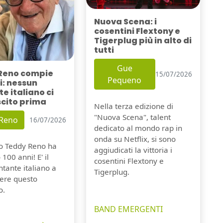
Nuova Scena: i
cosentini Flextony e
Tigerplug più in alto di
tutti
Gue
Reno compie
15/07/2026
Pequeno
i: nessun
e italiano ci
scito prima
Nella terza edizione di
"Nuova Scena", talent
 Reno
16/07/2026
dedicato al mondo rap in
onda su Netflix, si sono
io Teddy Reno ha
aggiudicati la vittoria i
100 anni! E' il
cosentini Flextony e
tante italiano a
Tigerplug.
ere questo
o.
BAND EMERGENTI