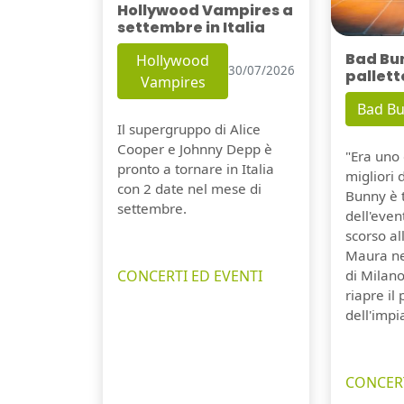
Hollywood Vampires a
settembre in Italia
Bad Bu
Hollywood
30/07/2026
pallett
Vampires
Bad B
Il supergruppo di Alice
Cooper e Johnny Depp è
"Era uno 
pronto a tornare in Italia
migliori 
con 2 date nel mese di
Bunny è 
settembre.
dell'even
scorso a
Maura ne
CONCERTI ED EVENTI
di Milano
riapre il
dell'impi
CONCERT