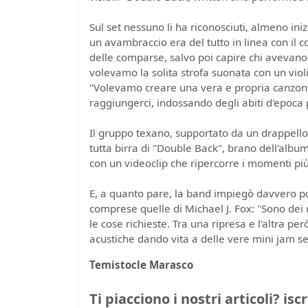
Sul set nessuno li ha riconosciuti, almeno ini
un avambraccio era del tutto in linea con il c
delle comparse, salvo poi capire chi avevano
volevamo la solita strofa suonata con un violi
"Volevamo creare una vera e propria canzone
raggiungerci, indossando degli abiti d'epoca
Il gruppo texano, supportato da un drappello d
tutta birra di "Double Back", brano dell'albu
con un videoclip che ripercorre i momenti più b
E, a quanto pare, la band impiegò davvero po
comprese quelle di Michael J. Fox: "Sono dei r
le cose richieste. Tra una ripresa e l'altra p
acustiche dando vita a delle vere mini jam se
Temistocle Marasco
Ti piacciono i nostri articoli? isc