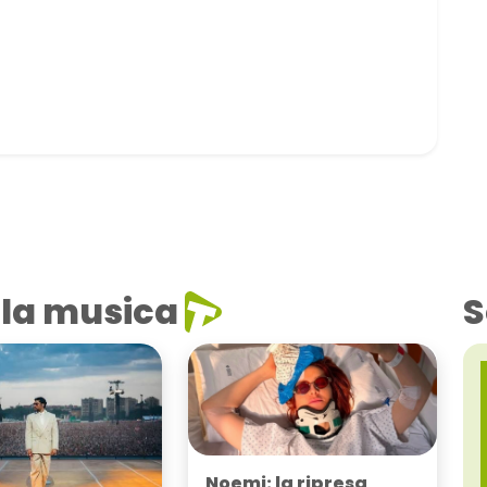
la musica
S
Noemi: la ripresa