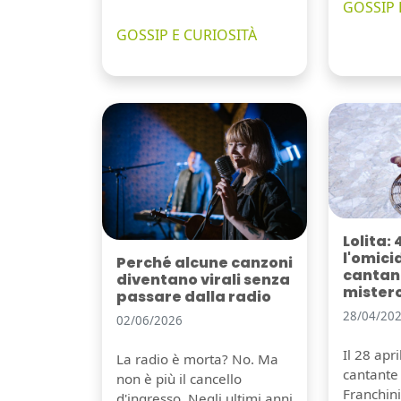
GOSSIP 
GOSSIP E CURIOSITÀ
Lolita: 
l'omici
Perché alcune canzoni
cantant
diventano virali senza
mister
passare dalla radio
28/04/20
02/06/2026
Il 28 apr
La radio è morta? No. Ma
cantante 
non è più il cancello
Franchini,
d'ingresso. Negli ultimi anni