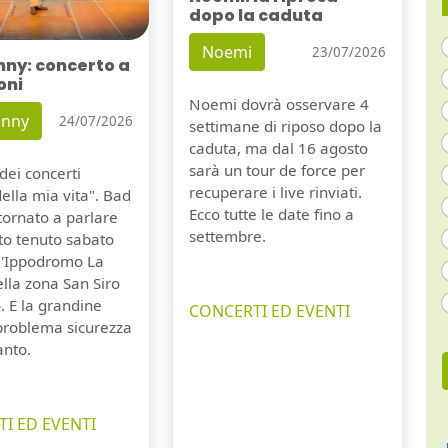
dopo la caduta
Noemi
23/07/2026
nny: concerto a
oni
Noemi dovrà osservare 4
unny
24/07/2026
settimane di riposo dopo la
caduta, ma dal 16 agosto
sarà un tour de force per
dei concerti
recuperare i live rinviati.
della mia vita". Bad
Ecco tutte le date fino a
tornato a parlare
settembre.
to tenuto sabato
ll'Ippodromo La
lla zona San Siro
. E la grandine
CONCERTI ED EVENTI
 problema sicurezza
anto.
I ED EVENTI