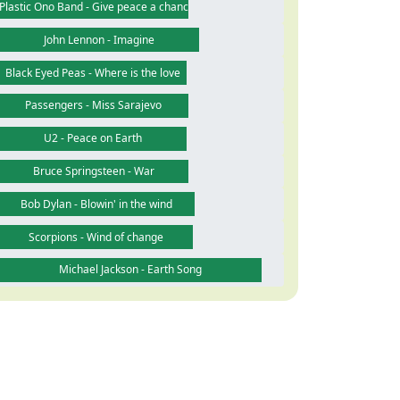
Plastic Ono Band - Give peace a chance
John Lennon - Imagine
Black Eyed Peas - Where is the love
Passengers - Miss Sarajevo
U2 - Peace on Earth
Bruce Springsteen - War
Bob Dylan - Blowin' in the wind
Scorpions - Wind of change
Michael Jackson - Earth Song