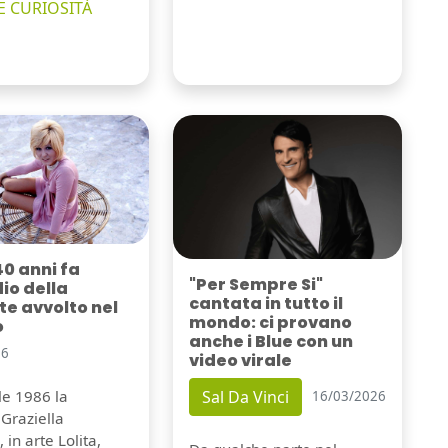
E CURIOSITÀ
40 anni fa
"Per Sempre Si"
dio della
cantata in tutto il
e avvolto nel
mondo: ci provano
o
anche i Blue con un
26
video virale
Sal Da Vinci
ile 1986 la
16/03/2026
Graziella
 in arte Lolita,