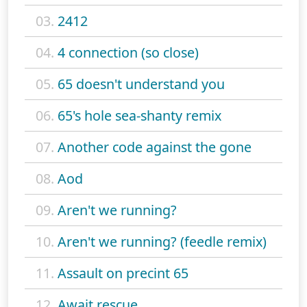
03.
2412
04.
4 connection (so close)
05.
65 doesn't understand you
06.
65's hole sea-shanty remix
07.
Another code against the gone
08.
Aod
09.
Aren't we running?
10.
Aren't we running? (feedle remix)
11.
Assault on precint 65
12.
Await rescue