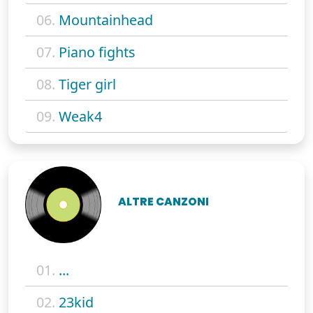
06.
Mountainhead
07.
Piano fights
08.
Tiger girl
09.
Weak4
ALTRE CANZONI
01.
...
02.
23kid