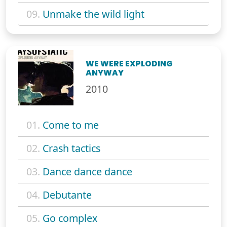
09.
Unmake the wild light
WE WERE EXPLODING
ANYWAY
2010
01.
Come to me
02.
Crash tactics
03.
Dance dance dance
04.
Debutante
05.
Go complex