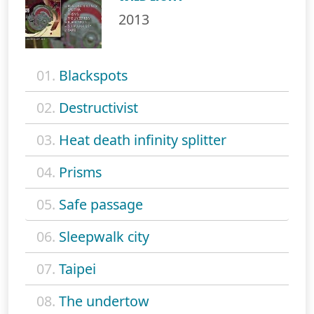
2013
01.
Blackspots
02.
Destructivist
03.
Heat death infinity splitter
04.
Prisms
05.
Safe passage
06.
Sleepwalk city
07.
Taipei
08.
The undertow