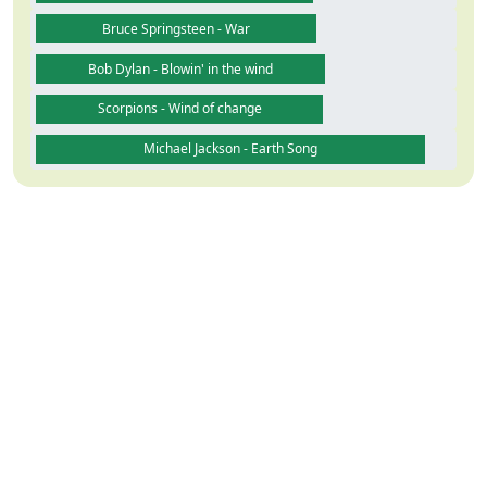
Bruce Springsteen - War
Bob Dylan - Blowin' in the wind
Scorpions - Wind of change
Michael Jackson - Earth Song