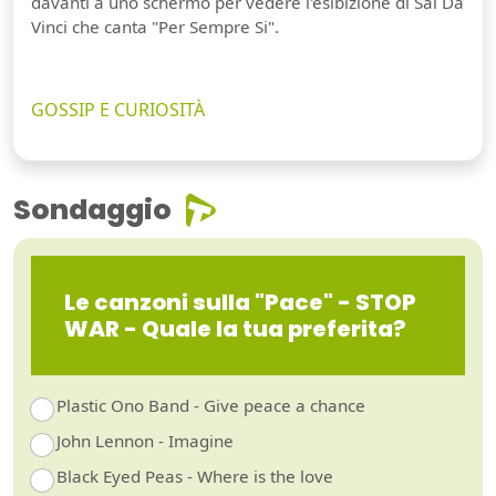
davanti a uno schermo per vedere l'esibizione di Sal Da
Vinci che canta "Per Sempre Si".
GOSSIP E CURIOSITÀ
Sondaggio
Le canzoni sulla "Pace" - STOP
WAR - Quale la tua preferita?
Plastic Ono Band - Give peace a chance
John Lennon - Imagine
Black Eyed Peas - Where is the love