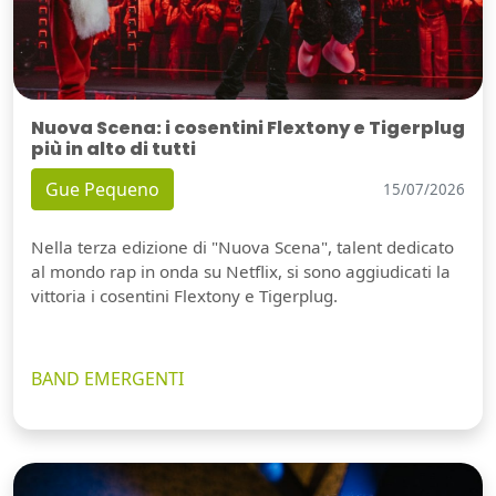
Nuova Scena: i cosentini Flextony e Tigerplug
più in alto di tutti
Gue Pequeno
15/07/2026
Nella terza edizione di "Nuova Scena", talent dedicato
al mondo rap in onda su Netflix, si sono aggiudicati la
vittoria i cosentini Flextony e Tigerplug.
BAND EMERGENTI