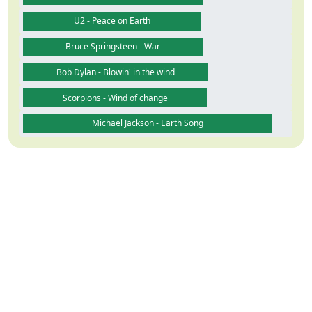
U2 - Peace on Earth
Bruce Springsteen - War
Bob Dylan - Blowin' in the wind
Scorpions - Wind of change
Michael Jackson - Earth Song