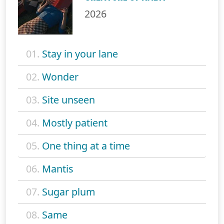
2026
01.
Stay in your lane
02.
Wonder
03.
Site unseen
04.
Mostly patient
05.
One thing at a time
06.
Mantis
07.
Sugar plum
08.
Same