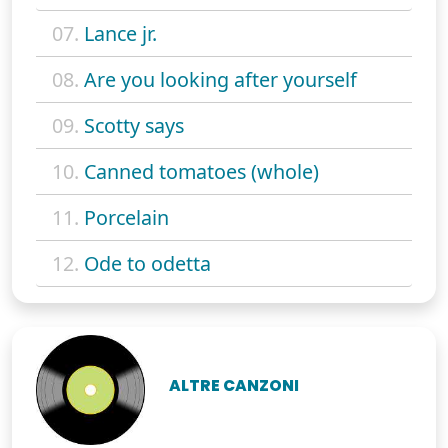
07.
Lance jr.
08.
Are you looking after yourself
09.
Scotty says
10.
Canned tomatoes (whole)
11.
Porcelain
12.
Ode to odetta
ALTRE CANZONI