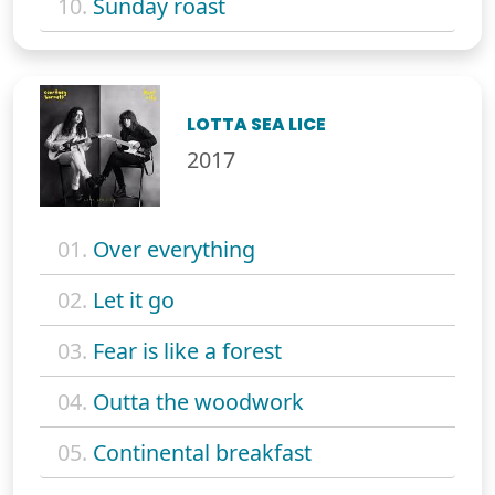
10.
Sunday roast
LOTTA SEA LICE
2017
01.
Over everything
02.
Let it go
03.
Fear is like a forest
04.
Outta the woodwork
05.
Continental breakfast