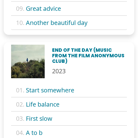
09.
Great advice
10.
Another beautiful day
END OF THE DAY (MUSIC
FROM THE FILM ANONYMOUS
CLUB)
2023
01.
Start somewhere
02.
Life balance
03.
First slow
04.
A to b