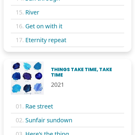
15.
River
16.
Get on with it
17.
Eternity repeat
THINGS TAKE TIME, TAKE
TIME
2021
01.
Rae street
02.
Sunfair sundown
03.
Here's the thing