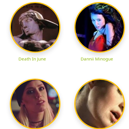
Death In June
Dannii Minogue