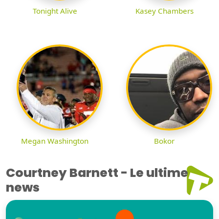
Tonight Alive
Kasey Chambers
Megan Washington
Bokor
Courtney Barnett - Le ultime
news