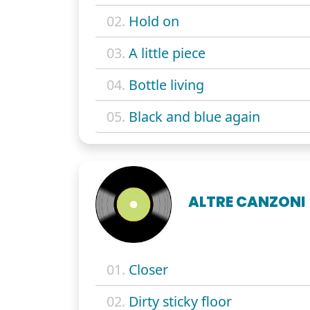
02.
Hold on
03.
A little piece
04.
Bottle living
05.
Black and blue again
ALTRE CANZONI
01.
Closer
02.
Dirty sticky floor