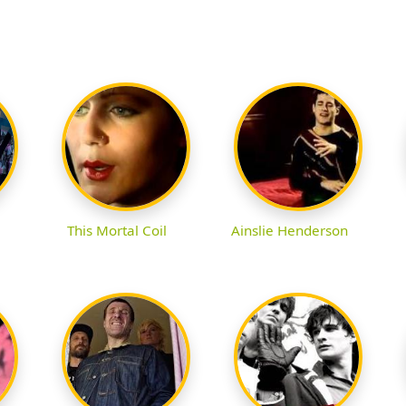
This Mortal Coil
Ainslie Henderson