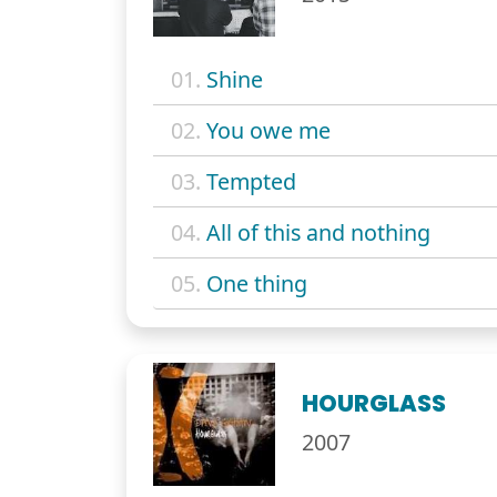
01.
Shine
02.
You owe me
03.
Tempted
04.
All of this and nothing
05.
One thing
HOURGLASS
2007