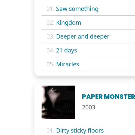
01.
Saw something
02.
Kingdom
03.
Deeper and deeper
04.
21 days
05.
Miracles
PAPER MONSTE
2003
01.
Dirty sticky floors