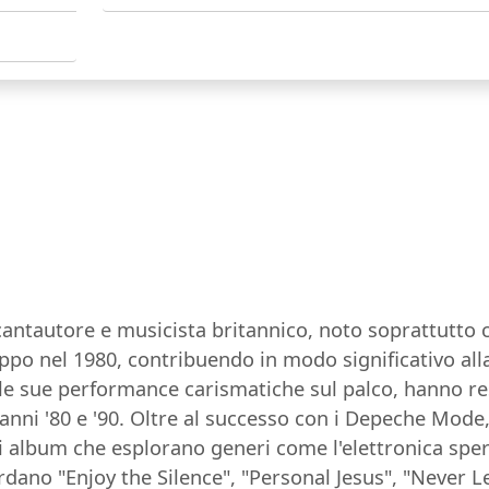
 cantautore e musicista britannico, noto soprattutt
po nel 1980, contribuendo in modo significativo alla
le sue performance carismatiche sul palco, hanno r
i anni '80 e '90. Oltre al successo con i Depeche Mod
i album che esplorano generi come l'elettronica speri
rdano "Enjoy the Silence", "Personal Jesus", "Never 