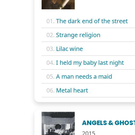
01.
The dark end of the street
02.
Strange religion
03.
Lilac wine
04.
I held my baby last night
05.
A man needs a maid
06.
Metal heart
ANGELS & GHOS
2015