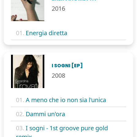
2016
01.
Energia diretta
I SOGNI [EP]
2008
01.
A meno che io non sia l'unica
02.
Dammi un'ora
03.
I sogni - 1st groove pure gold
remix