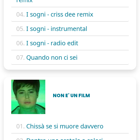
04.
I sogni - criss dee remix
05.
I sogni - instrumental
06.
I sogni - radio edit
07.
Quando non ci sei
NON E' UN FILM
01.
Chissà se si muore davvero