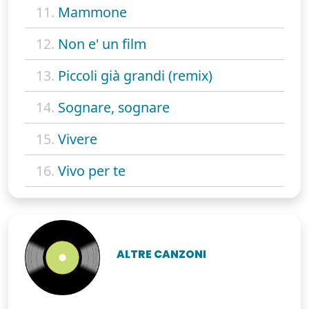
11.
Mammone
12.
Non e' un film
13.
Piccoli già grandi (remix)
14.
Sognare, sognare
15.
Vivere
16.
Vivo per te
ALTRE CANZONI