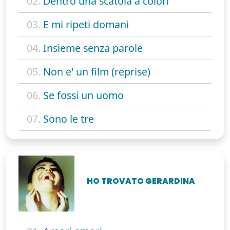
02.
Dentro una scatola a colori
03.
E mi ripeti domani
04.
Insieme senza parole
05.
Non e' un film (reprise)
06.
Se fossi un uomo
07.
Sono le tre
HO TROVATO GERARDINA