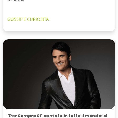
GOSSIP E CURIOSITÀ
"Per Sempre Si" cantata in tutto il mondo: ci