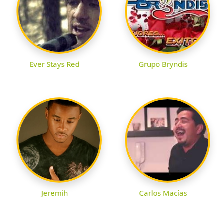
Ever Stays Red
Grupo Bryndis
Jeremih
Carlos Macías