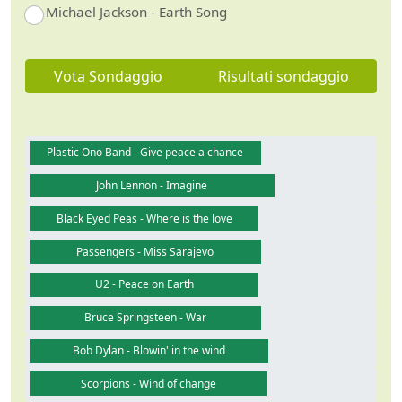
Michael Jackson - Earth Song
Vota Sondaggio
Risultati sondaggio
Plastic Ono Band - Give peace a chance
John Lennon - Imagine
Black Eyed Peas - Where is the love
Passengers - Miss Sarajevo
U2 - Peace on Earth
Bruce Springsteen - War
Bob Dylan - Blowin' in the wind
Scorpions - Wind of change