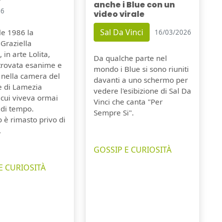
anche i Blue con un
26
video virale
Sal Da Vinci
ile 1986 la
16/03/2026
Graziella
 in arte Lolita,
Da qualche parte nel
itrovata esanime e
mondo i Blue si sono riuniti
 nella camera del
davanti a uno schermo per
e di Lamezia
vedere l'esibizione di Sal Da
 cui viveva ormai
Vinci che canta "Per
 di tempo.
Sempre Si".
o è rimasto privo di
.
GOSSIP E CURIOSITÀ
E CURIOSITÀ