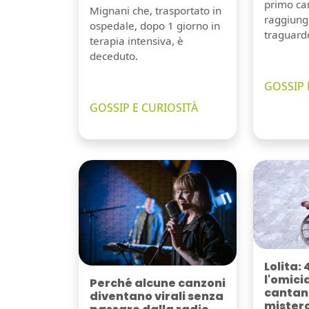
primo can
Mignani che, trasportato in
raggiung
ospedale, dopo 1 giorno in
traguard
terapia intensiva, è
deceduto.
GOSSIP 
GOSSIP E CURIOSITÀ
Lolita: 
l'omici
Perché alcune canzoni
cantant
diventano virali senza
mister