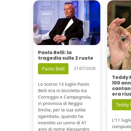
Paolo Belli: la
tragedia sulle 2 ruote
Paolo Belli
21/07/2026
Teddy 
100 ann
Lo scorso 13 luglio Paolo
cantant
Belli era in bicicletta tra
era riu
Correggio e Campagnola,
in provincia di Reggio
Teddy
Emilia, per la sua solita
sgambata, quando ha
L'11 lugl
investito un uomo di 41
compiuto 
anni di nome Alessandro