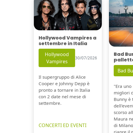
Hollywood Vampires a
settembre in Italia
Bad Bu
Hollywood
30/07/2026
pallett
Vampires
Bad B
Il supergruppo di Alice
Cooper e Johnny Depp è
"Era uno 
pronto a tornare in Italia
migliori 
con 2 date nel mese di
Bunny è 
settembre.
dell'even
scorso a
Maura ne
CONCERTI ED EVENTI
di Milano
riapre il