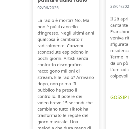
passare dalla radio
28/04/20
02/06/2026
Il 28 apr
La radio è morta? No. Ma
cantante 
non è più il cancello
Franchini,
d'ingresso. Negli ultimi anni
veniva r
qualcosa è cambiato ?
sfigurata
radicalmente. Canzoni
residenc
sconosciute esplodono in
Terme in
pochi giorni. Artisti senza
da un pò
contratto discografico
L'omicidi
raccolgono milioni di
colpevoli
stream. E le radio? Arrivano
dopo, non prima. Il
pubblico ha preso il
controllo. Il potere dei
GOSSIP 
video brevi: 15 secondi che
cambiano tutto TikTok ha
trasformato le regole del
gioco musicale. Una
melodia che dura meno di