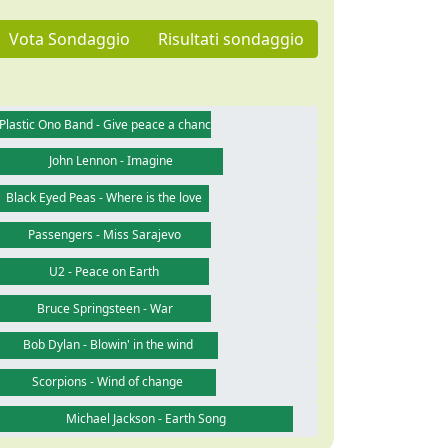
Vota Sondaggio
Risultati sondaggio
Plastic Ono Band - Give peace a chance
John Lennon - Imagine
Black Eyed Peas - Where is the love
Passengers - Miss Sarajevo
U2 - Peace on Earth
Bruce Springsteen - War
Bob Dylan - Blowin' in the wind
Scorpions - Wind of change
Michael Jackson - Earth Song