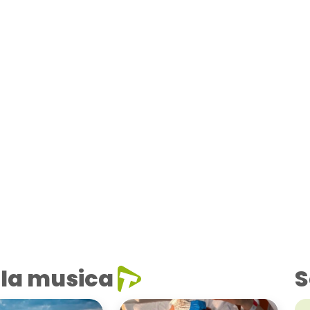
la musica
S