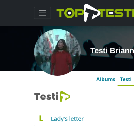
Testi Brian
Albums
Testi
Testi
L
Lady's letter