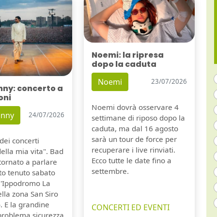
Noemi: la ripresa
dopo la caduta
Noemi
23/07/2026
nny: concerto a
oni
Noemi dovrà osservare 4
unny
24/07/2026
settimane di riposo dopo la
caduta, ma dal 16 agosto
sarà un tour de force per
dei concerti
recuperare i live rinviati.
della mia vita". Bad
Ecco tutte le date fino a
tornato a parlare
settembre.
to tenuto sabato
ll'Ippodromo La
lla zona San Siro
. E la grandine
CONCERTI ED EVENTI
 problema sicurezza