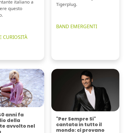
tante italiano a
Tigerplug.
ere questo
o.
BAND EMERGENTI
E CURIOSITÀ
40 anni fa
"Per Sempre Si"
dio della
cantata in tutto il
e avvolto nel
mondo: ci provano
o