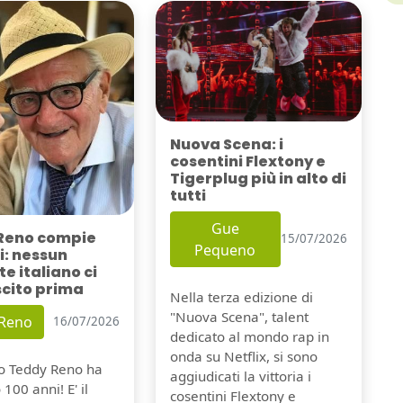
Nuova Scena: i
cosentini Flextony e
Tigerplug più in alto di
tutti
Gue
Reno compie
15/07/2026
Pequeno
i: nessun
e italiano ci
scito prima
Nella terza edizione di
"Nuova Scena", talent
 Reno
16/07/2026
dedicato al mondo rap in
onda su Netflix, si sono
io Teddy Reno ha
aggiudicati la vittoria i
100 anni! E' il
cosentini Flextony e