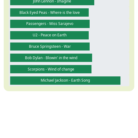
John Lennon - Imagine
Black Eyed Peas - Where is the love
Passengers - Miss Sarajevo
U2 - Peace on Earth
Bruce Springsteen - War
Bob Dylan - Blowin' in the wind
Scorpions - Wind of change
Michael Jackson - Earth Song