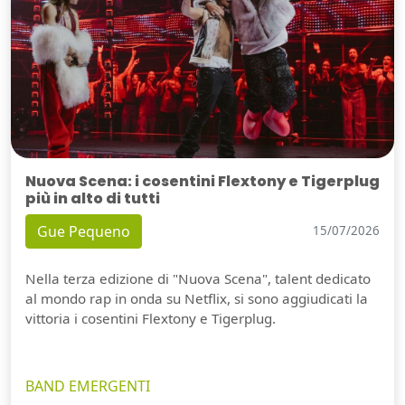
Nuova Scena: i cosentini Flextony e Tigerplug
più in alto di tutti
Gue Pequeno
15/07/2026
Nella terza edizione di "Nuova Scena", talent dedicato
al mondo rap in onda su Netflix, si sono aggiudicati la
vittoria i cosentini Flextony e Tigerplug.
BAND EMERGENTI