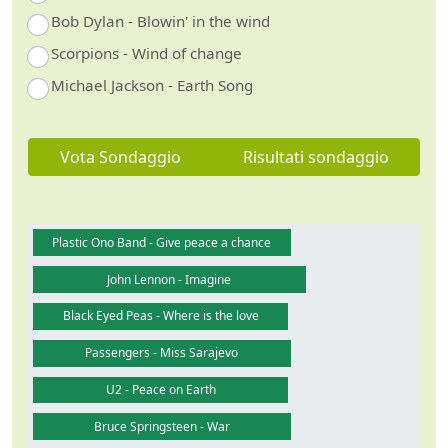
Bob Dylan - Blowin' in the wind
Scorpions - Wind of change
Michael Jackson - Earth Song
Vota Sondaggio
Risultati sondaggio
Plastic Ono Band - Give peace a chance
John Lennon - Imagine
Black Eyed Peas - Where is the love
Passengers - Miss Sarajevo
U2 - Peace on Earth
Bruce Springsteen - War