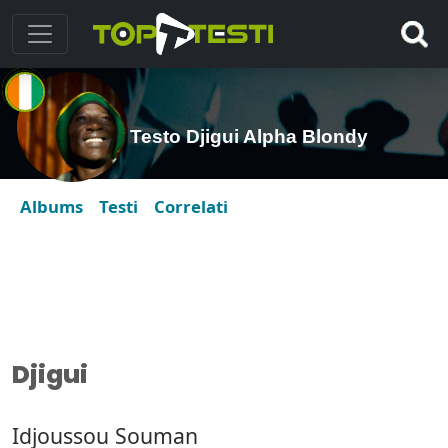
Testo Djigui Alpha Blondy
Albums
Testi
Correlati
Djigui
Idjoussou Souman