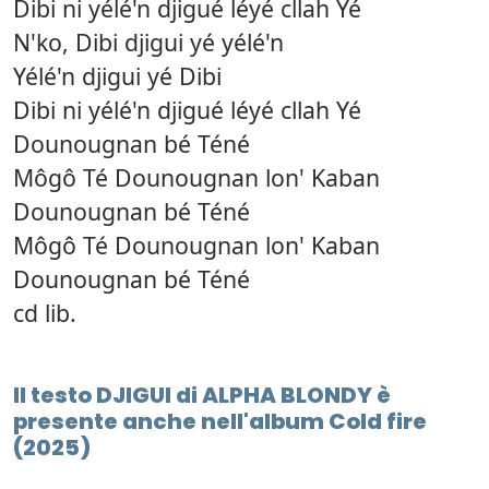
Dibi ni yélé'n djigué léyé cllah Yé
N'ko, Dibi djigui yé yélé'n
Yélé'n djigui yé Dibi
Dibi ni yélé'n djigué léyé cllah Yé
Dounougnan bé Téné
Môgô Té Dounougnan lon' Kaban
Dounougnan bé Téné
Môgô Té Dounougnan lon' Kaban
Dounougnan bé Téné
cd lib.
Il testo DJIGUI di ALPHA BLONDY è
presente anche nell'album Cold fire
(2025)