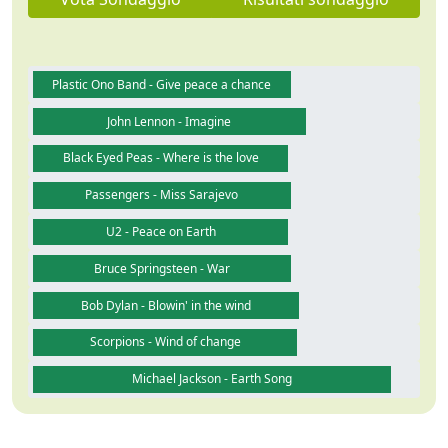
Plastic Ono Band - Give peace a chance
John Lennon - Imagine
Black Eyed Peas - Where is the love
Passengers - Miss Sarajevo
U2 - Peace on Earth
Bruce Springsteen - War
Bob Dylan - Blowin' in the wind
Scorpions - Wind of change
Michael Jackson - Earth Song