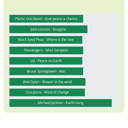
Plastic Ono Band - Give peace a chance
John Lennon - Imagine
Black Eyed Peas - Where is the love
Passengers - Miss Sarajevo
U2 - Peace on Earth
Bruce Springsteen - War
Bob Dylan - Blowin' in the wind
Scorpions - Wind of change
Michael Jackson - Earth Song