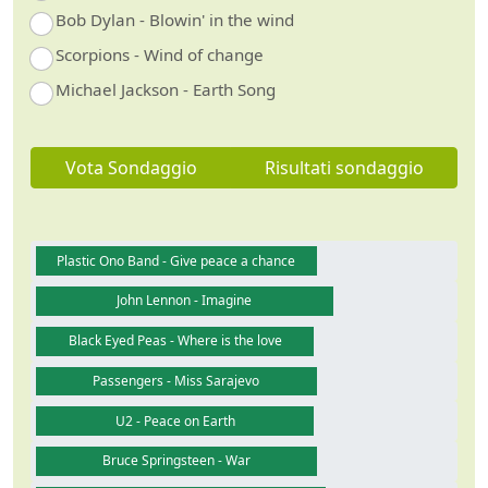
Bob Dylan - Blowin' in the wind
Scorpions - Wind of change
Michael Jackson - Earth Song
Vota Sondaggio
Risultati sondaggio
Plastic Ono Band - Give peace a chance
John Lennon - Imagine
Black Eyed Peas - Where is the love
Passengers - Miss Sarajevo
U2 - Peace on Earth
Bruce Springsteen - War