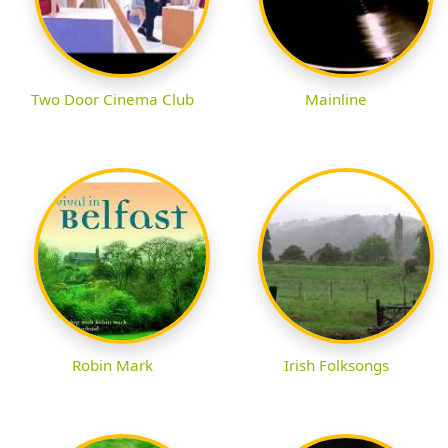
Two Door Cinema Club
Mainline
Robin Mark
Irish Folksongs