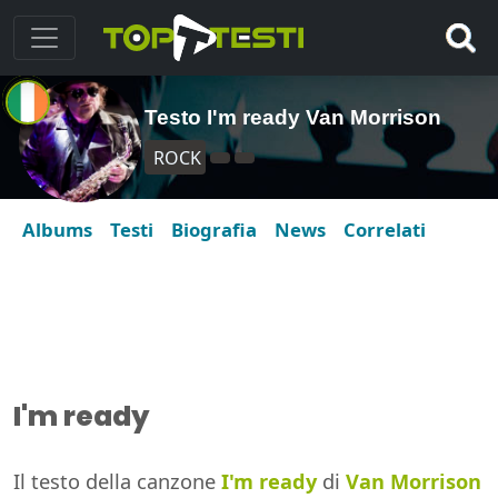
Testo I'm ready Van Morrison
ROCK
Albums
Testi
Biografia
News
Correlati
I'm ready
Il testo della canzone
I'm ready
di
Van Morrison