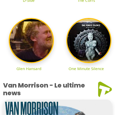
D-Side
The Corrs
Glen Hansard
One Minute Silence
Van Morrison - Le ultime
news