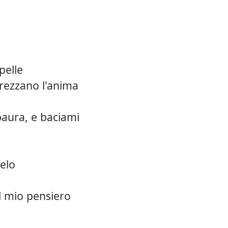
pelle
arezzano l'anima
paura, e baciami
ielo
l mio pensiero