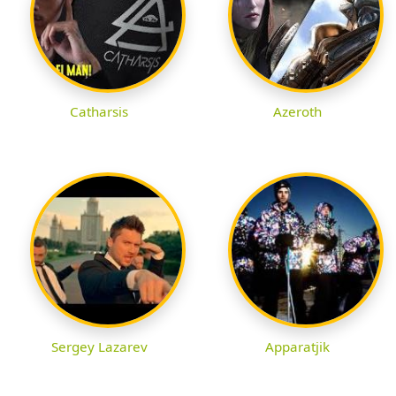
Catharsis
Azeroth
Sergey Lazarev
Apparatjik