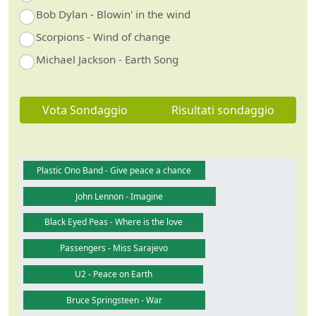
Bob Dylan - Blowin' in the wind
Scorpions - Wind of change
Michael Jackson - Earth Song
Vota Sondaggio
Risultati sondaggio
Plastic Ono Band - Give peace a chance
John Lennon - Imagine
Black Eyed Peas - Where is the love
Passengers - Miss Sarajevo
U2 - Peace on Earth
Bruce Springsteen - War