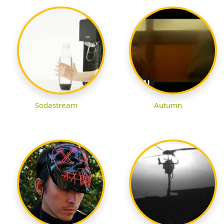
Sodastream
Autumn