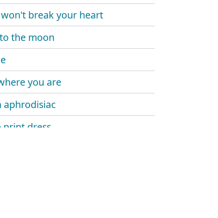
i won't break your heart
to the moon
me
where you are
 aphrodisiac
 print dress
u ever think of me?
mel
 by dreams
on