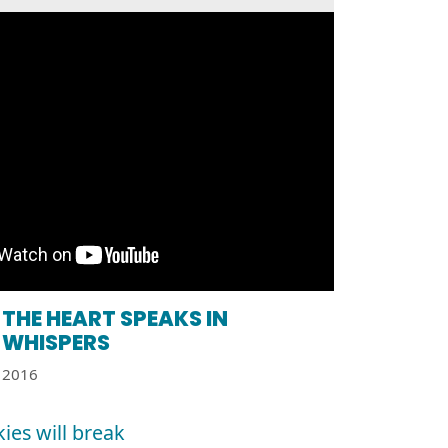
THE HEART SPEAKS IN
WHISPERS
2016
kies will break