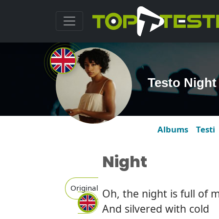
Testo Night
Albums
Testi
Night
Original
Oh, the night is full of 
And silvered with cold