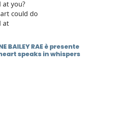
 at you?
12.
Night
art could do
 at
13.
In th
14.
Ice c
NNE BAILEY RAE è presente
heart speaks in whispers
15.
High
16.
Push 