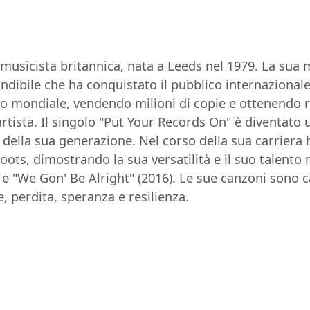
musicista britannica, nata a Leeds nel 1979. La sua m
ndibile che ha conquistato il pubblico internazional
so mondiale, vendendo milioni di copie e ottenendo 
ista. Il singolo "Put Your Records On" è diventato 
della sua generazione. Nel corso della sua carriera h
ots, dimostrando la sua versatilità e il suo talento 
e "We Gon' Be Alright" (2016). Le sue canzoni sono ca
 perdita, speranza e resilienza.