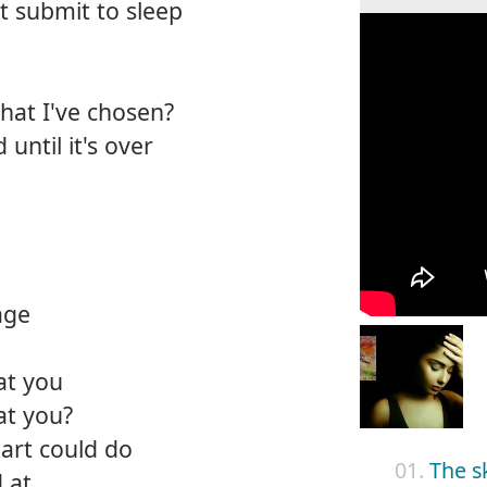
st submit to sleep
that I've chosen?
until it's over
age
at you
at you?
art could do
01.
The s
 at