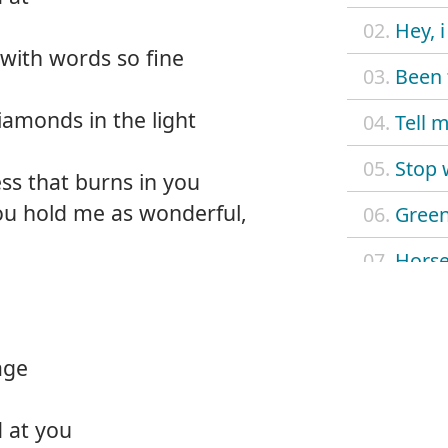
02.
Hey, 
 with words so fine
03.
Been 
diamonds in the light
04.
Tell 
05.
Stop 
ess that burns in you
ou hold me as wonderful,
06.
Green
07.
Horse
08.
Do yo
09.
Cara
age
10.
Taken
 at you
11.
Walk 