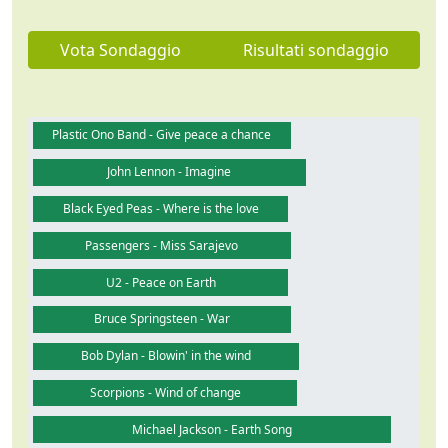
Vota Sondaggio
Risultati sondaggio
Plastic Ono Band - Give peace a chance
John Lennon - Imagine
Black Eyed Peas - Where is the love
Passengers - Miss Sarajevo
U2 - Peace on Earth
Bruce Springsteen - War
Bob Dylan - Blowin' in the wind
Scorpions - Wind of change
Michael Jackson - Earth Song