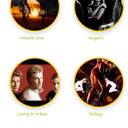
Headie One
Angelis
Living In A Box
Delays