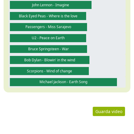
John Lennon - Imagine
Black Eyed Peas - Where is the love
Passengers - Miss Sarajevo
U2 - Peace on Earth
Bruce Springsteen - War
Bob Dylan - Blowin' in the wind
Scorpions - Wind of change
Michael Jackson - Earth Song
Guarda video