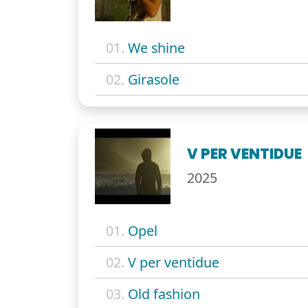
01.
We shine
02.
Girasole
V PER VENTIDUE
2025
01.
Opel
02.
V per ventidue
03.
Old fashion