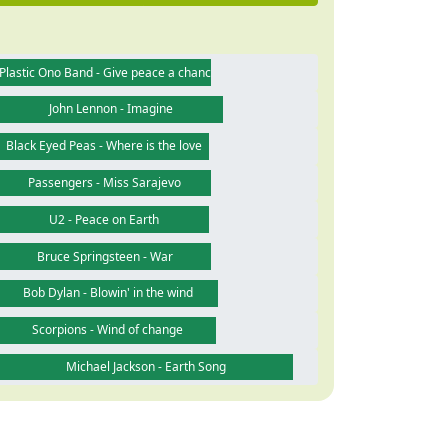
Plastic Ono Band - Give peace a chance
John Lennon - Imagine
Black Eyed Peas - Where is the love
Passengers - Miss Sarajevo
U2 - Peace on Earth
Bruce Springsteen - War
Bob Dylan - Blowin' in the wind
Scorpions - Wind of change
Michael Jackson - Earth Song