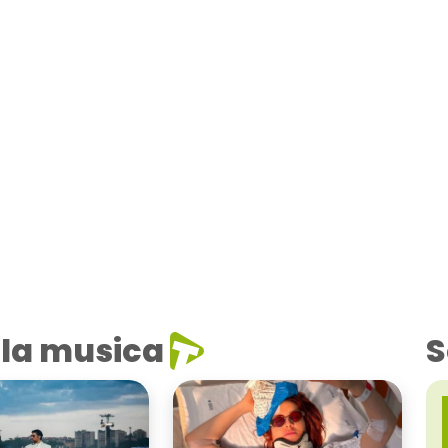
la musica
S