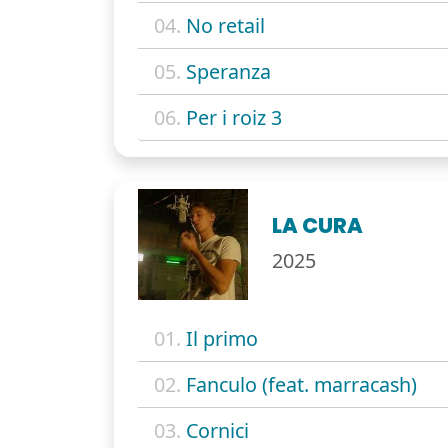
04.
No retail
05.
Speranza
06.
Per i roiz 3
LA CURA
2025
01.
Il primo
02.
Fanculo (feat. marracash)
03.
Cornici