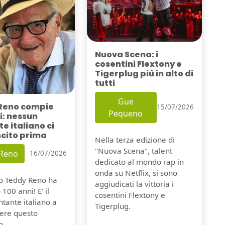
Nuova Scena: i
cosentini Flextony e
Tigerplug più in alto di
tutti
Gue
Reno compie
15/07/2026
Pequeno
i: nessun
e italiano ci
scito prima
Nella terza edizione di
"Nuova Scena", talent
 Reno
16/07/2026
dedicato al mondo rap in
onda su Netflix, si sono
io Teddy Reno ha
aggiudicati la vittoria i
100 anni! E' il
cosentini Flextony e
tante italiano a
Tigerplug.
ere questo
o.