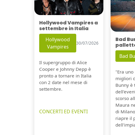
Hollywood Vampires a
settembre in Italia
Bad Bu
Hollywood
30/07/2026
pallett
Vampires
Bad B
Il supergruppo di Alice
Cooper e Johnny Depp è
"Era uno 
pronto a tornare in Italia
migliori 
con 2 date nel mese di
Bunny è 
settembre.
dell'even
scorso a
Maura ne
CONCERTI ED EVENTI
di Milano
riapre il
dell'impi