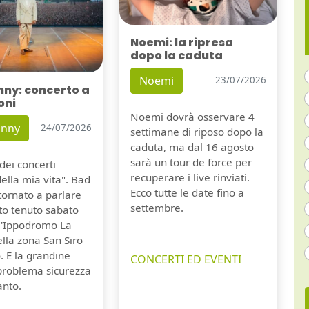
Noemi: la ripresa
dopo la caduta
Noemi
23/07/2026
nny: concerto a
oni
Noemi dovrà osservare 4
unny
24/07/2026
settimane di riposo dopo la
caduta, ma dal 16 agosto
sarà un tour de force per
dei concerti
recuperare i live rinviati.
della mia vita". Bad
Ecco tutte le date fino a
tornato a parlare
settembre.
to tenuto sabato
ll'Ippodromo La
lla zona San Siro
. E la grandine
CONCERTI ED EVENTI
 problema sicurezza
anto.