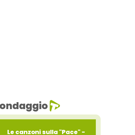
ondaggio
Le canzoni sulla "Pace" -