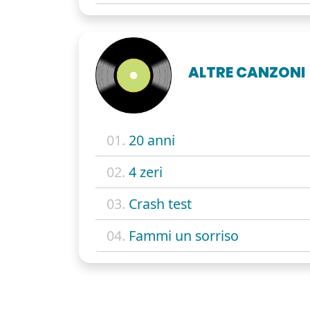
ALTRE CANZONI
01.
20 anni
02.
4 zeri
03.
Crash test
04.
Fammi un sorriso