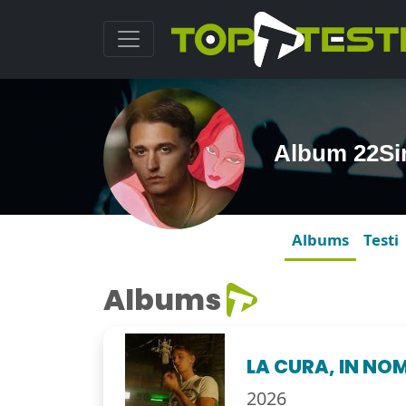
Album 22S
Albums
Testi
Albums
LA CURA, IN NOM
2026