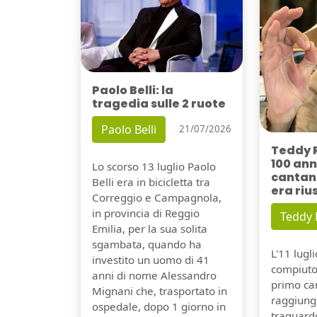
Paolo Belli: la
tragedia sulle 2 ruote
Paolo Belli
21/07/2026
Teddy 
100 ann
Lo scorso 13 luglio Paolo
cantant
Belli era in bicicletta tra
era riu
Correggio e Campagnola,
in provincia di Reggio
Teddy
Emilia, per la sua solita
sgambata, quando ha
L'11 lugl
investito un uomo di 41
compiuto 
anni di nome Alessandro
primo can
Mignani che, trasportato in
raggiung
ospedale, dopo 1 giorno in
traguard