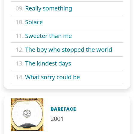
09.
Really something
10.
Solace
11.
Sweeter than me
12.
The boy who stopped the world
13.
The kindest days
14.
What sorry could be
BAREFACE
2001