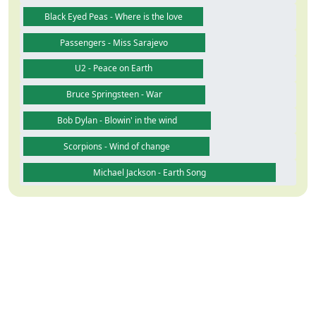
Black Eyed Peas - Where is the love
Passengers - Miss Sarajevo
U2 - Peace on Earth
Bruce Springsteen - War
Bob Dylan - Blowin' in the wind
Scorpions - Wind of change
Michael Jackson - Earth Song