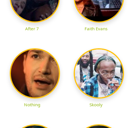
After 7
Faith Evans
Nothing
Skooly