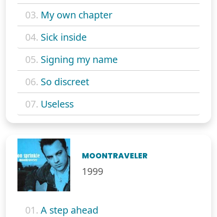
03.
My own chapter
04.
Sick inside
05.
Signing my name
06.
So discreet
07.
Useless
MOONTRAVELER
1999
01.
A step ahead