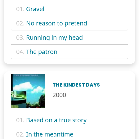
01.
Gravel
02.
No reason to pretend
03.
Running in my head
04.
The patron
THE KINDEST DAYS
2000
01.
Based on a true story
02.
In the meantime