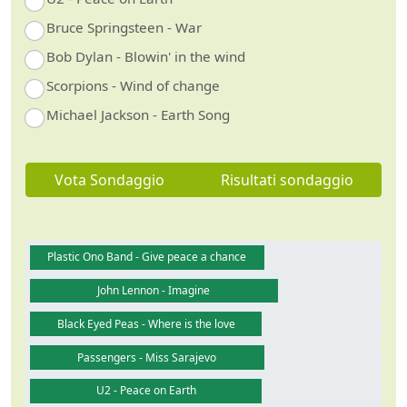
Bruce Springsteen - War
Bob Dylan - Blowin' in the wind
Scorpions - Wind of change
Michael Jackson - Earth Song
Vota Sondaggio
Risultati sondaggio
Plastic Ono Band - Give peace a chance
John Lennon - Imagine
Black Eyed Peas - Where is the love
Passengers - Miss Sarajevo
U2 - Peace on Earth