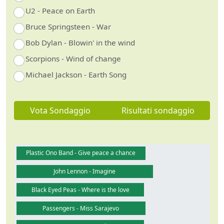
U2 - Peace on Earth
Bruce Springsteen - War
Bob Dylan - Blowin' in the wind
Scorpions - Wind of change
Michael Jackson - Earth Song
Vota Sondaggio
Risultati sondaggio
Plastic Ono Band - Give peace a chance
John Lennon - Imagine
Black Eyed Peas - Where is the love
Passengers - Miss Sarajevo