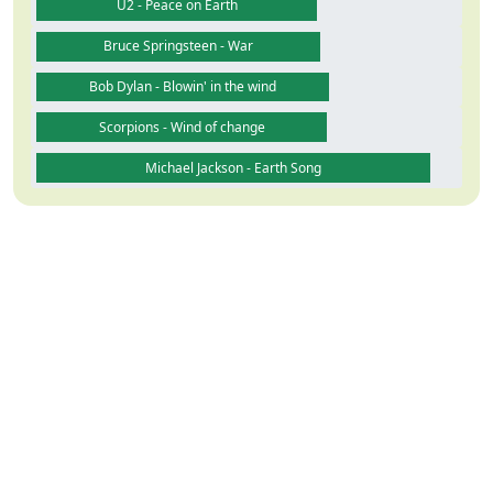
U2 - Peace on Earth
Bruce Springsteen - War
Bob Dylan - Blowin' in the wind
Scorpions - Wind of change
Michael Jackson - Earth Song