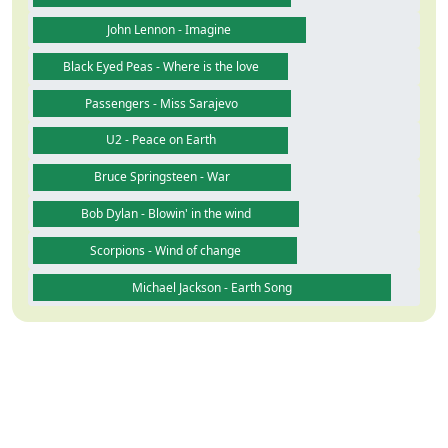
John Lennon - Imagine
Black Eyed Peas - Where is the love
Passengers - Miss Sarajevo
U2 - Peace on Earth
Bruce Springsteen - War
Bob Dylan - Blowin' in the wind
Scorpions - Wind of change
Michael Jackson - Earth Song