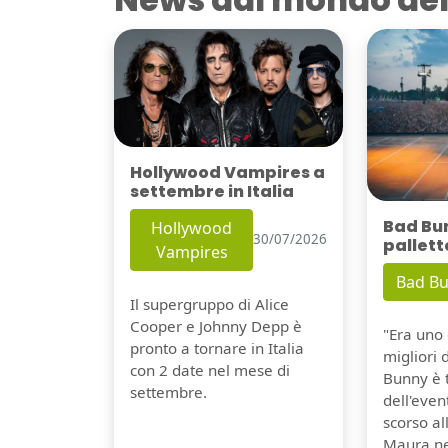
Hollywood Vampires a
settembre in Italia
Bad Bu
Hollywood
30/07/2026
pallett
Vampires
Bad B
Il supergruppo di Alice
Cooper e Johnny Depp è
"Era uno 
pronto a tornare in Italia
migliori 
con 2 date nel mese di
Bunny è 
settembre.
dell'even
scorso a
Maura ne