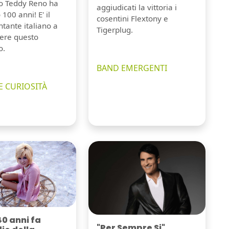
io Teddy Reno ha
aggiudicati la vittoria i
100 anni! E' il
cosentini Flextony e
tante italiano a
Tigerplug.
ere questo
o.
BAND EMERGENTI
E CURIOSITÀ
40 anni fa
"Per Sempre Si"