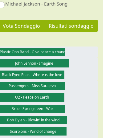
Michael Jackson - Earth Song
Vota Sondaggio
Risultati sondaggio
Plastic Ono Band - Give peace a chance
John Lennon - Imagine
Black Eyed Peas - Where is the love
Passengers - Miss Sarajevo
U2 - Peace on Earth
Bruce Springsteen - War
Bob Dylan - Blowin' in the wind
Scorpions - Wind of change