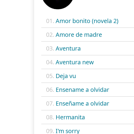
01.
Amor bonito (novela 2)
02.
Amore de madre
03.
Aventura
04.
Aventura new
05.
Deja vu
06.
Ensename a olvidar
07.
Enseñame a olvidar
08.
Hermanita
09.
I'm sorry