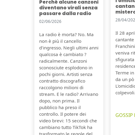
l'omici
Perché alcune canzoni
cantant
diventano virali senza
mister
passare dalla radio
28/04/20
02/06/2026
Il 28 apr
La radio è morta? No. Ma
cantante 
non è più il cancello
Franchini,
d'ingresso. Negli ultimi anni
veniva r
qualcosa è cambiato ?
sfigurata
radicalmente. Canzoni
residenc
sconosciute esplodono in
Terme in
pochi giorni. Artisti senza
da un pò
contratto discografico
L'omicidi
raccolgono milioni di
colpevoli
stream. E le radio? Arrivano
dopo, non prima. Il
pubblico ha preso il
controllo. Il potere dei
GOSSIP 
video brevi: 15 secondi che
cambiano tutto TikTok ha
trasformato le regole del