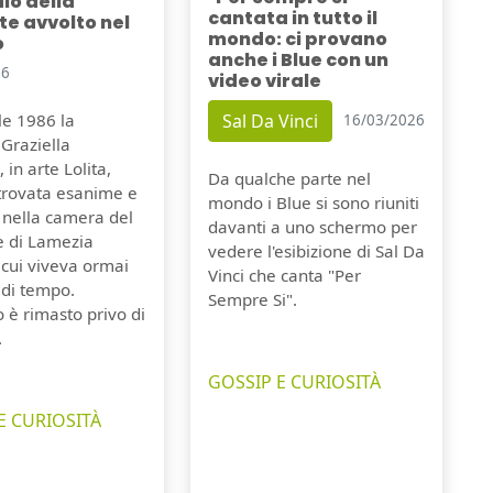
dio della
cantata in tutto il
e avvolto nel
mondo: ci provano
o
anche i Blue con un
26
video virale
Sal Da Vinci
ile 1986 la
16/03/2026
Graziella
 in arte Lolita,
Da qualche parte nel
itrovata esanime e
mondo i Blue si sono riuniti
 nella camera del
davanti a uno schermo per
e di Lamezia
vedere l'esibizione di Sal Da
 cui viveva ormai
Vinci che canta "Per
 di tempo.
Sempre Si".
o è rimasto privo di
.
GOSSIP E CURIOSITÀ
E CURIOSITÀ