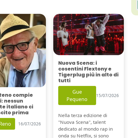
Nuova Scena: i
cosentini Flextony e
Tigerplug più in alto di
tutti
Gue
Reno compie
15/07/2026
Pequeno
i: nessun
e italiano ci
scito prima
Nella terza edizione di
"Nuova Scena", talent
 Reno
16/07/2026
dedicato al mondo rap in
onda su Netflix, si sono