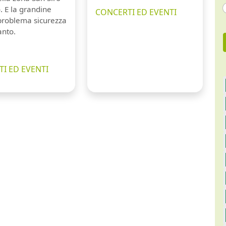
. E la grandine
CONCERTI ED EVENTI
 problema sicurezza
anto.
I ED EVENTI