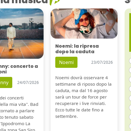
Noemi: la ripresa
dopo la caduta
Noemi
23/07/2026
nny: concerto a
oni
Noemi dovrà osservare 4
unny
24/07/2026
settimane di riposo dopo la
caduta, ma dal 16 agosto
sarà un tour de force per
dei concerti
recuperare i live rinviati.
della mia vita". Bad
Ecco tutte le date fino a
tornato a parlare
settembre.
to tenuto sabato
ll'Ippodromo La
lla zona San Siro