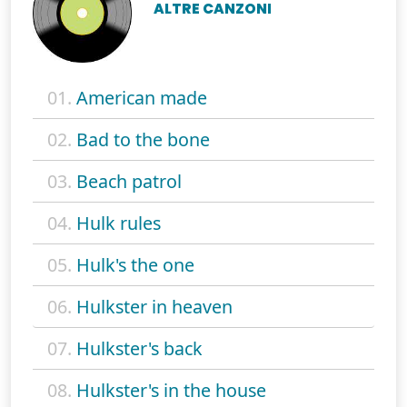
ALTRE CANZONI
01.
American made
02.
Bad to the bone
03.
Beach patrol
04.
Hulk rules
05.
Hulk's the one
06.
Hulkster in heaven
07.
Hulkster's back
08.
Hulkster's in the house