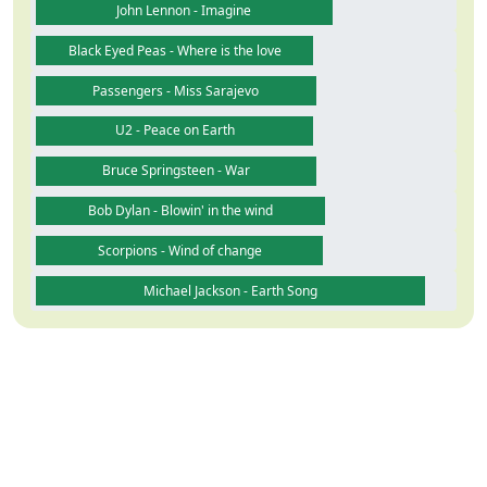
John Lennon - Imagine
Black Eyed Peas - Where is the love
Passengers - Miss Sarajevo
U2 - Peace on Earth
Bruce Springsteen - War
Bob Dylan - Blowin' in the wind
Scorpions - Wind of change
Michael Jackson - Earth Song