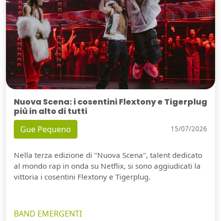
Nuova Scena: i cosentini Flextony e Tigerplug
più in alto di tutti
Gue Pequeno
15/07/2026
Nella terza edizione di "Nuova Scena", talent dedicato
al mondo rap in onda su Netflix, si sono aggiudicati la
vittoria i cosentini Flextony e Tigerplug.
BAND EMERGENTI