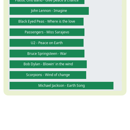
Plastic Ono Band - Give peace a chance
John Lennon - Imagine
Black Eyed Peas - Where is the love
Passengers - Miss Sarajevo
U2 - Peace on Earth
Bruce Springsteen - War
Bob Dylan - Blowin' in the wind
Scorpions - Wind of change
Michael Jackson - Earth Song