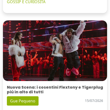
GOSSIP E CURIOSITÀ
Nuova Scena: i cosentini Flextony e Tigerplug
più in alto di tutti
Gue Pequeno
15/07/2026