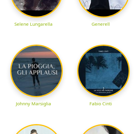
Selene Lungarella
Generell
Johnny Marsiglia
Fabio Cinti