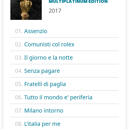
MULTIPLATINUM EDITION
2017
01.
Assenzio
02.
Comunisti col rolex
03.
Il giorno e la notte
04.
Senza pagare
05.
Fratelli di paglia
06.
Tutto il mondo e' periferia
07.
Milano intorno
08.
L'italia per me