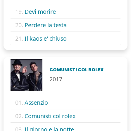
19.
Devi morire
20.
Perdere la testa
21.
Il kaos e' chiuso
COMUNISTI COL ROLEX
2017
01.
Assenzio
02.
Comunisti col rolex
03.
Il giorno e la notte