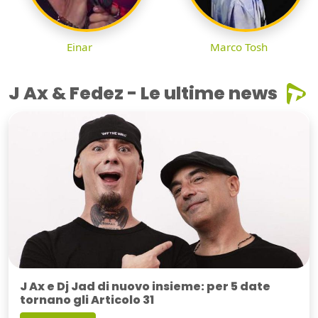
Einar
Marco Tosh
J Ax & Fedez - Le ultime news
J Ax e Dj Jad di nuovo insieme: per 5 date
tornano gli Articolo 31