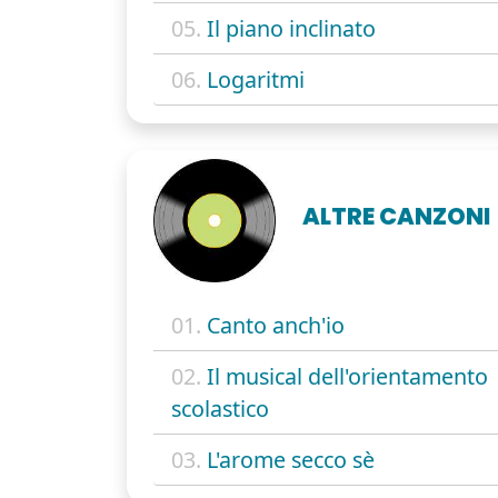
05.
Il piano inclinato
06.
Logaritmi
ALTRE CANZONI
01.
Canto anch'io
02.
Il musical dell'orientamento
scolastico
03.
L'arome secco sè