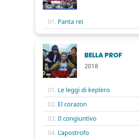
01.
Panta rei
BELLA PROF
2018
01.
Le leggi di keplero
02.
El corazon
03.
Il congiuntivo
04.
L'apostrofo