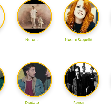
Nerone
Noemi Scopelliti
Diodato
Renoir