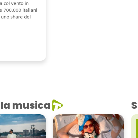
a col vento in
e 700.000 italiani
n uno share del
la musica
S