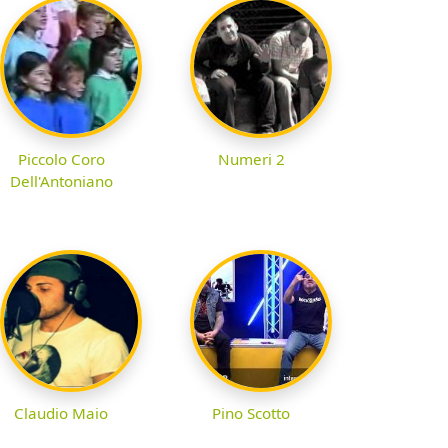
Piccolo Coro
Numeri 2
Dell'Antoniano
Claudio Maio
Pino Scotto