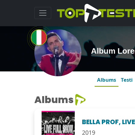
Album Lore
Albums
Testi
Albums
BELLA PROF, LIV
2019