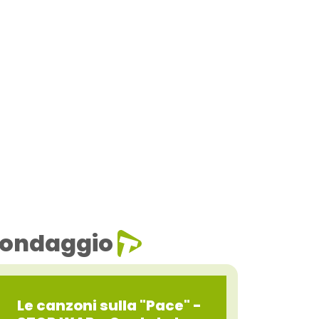
ondaggio
Le canzoni sulla "Pace" -