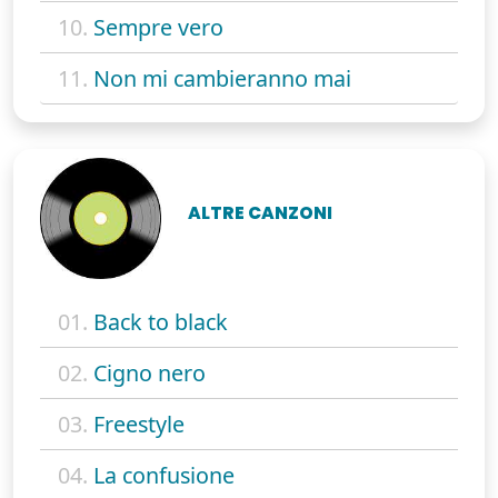
10.
Sempre vero
11.
Non mi cambieranno mai
ALTRE CANZONI
01.
Back to black
02.
Cigno nero
03.
Freestyle
04.
La confusione