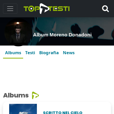
Album Moreno Donadoni
Albums
Testi
Biografia
News
Albums
SCRITTO NEL CIELO