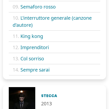
09.
Semaforo rosso
10.
L'interruttore generale (canzone
d'autore)
11.
King kong
12.
Imprenditori
13.
Col sorriso
14.
Sempre sarai
STECCA
2013