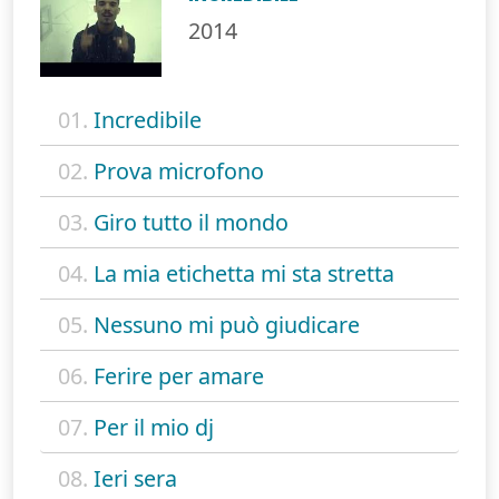
2014
01.
Incredibile
02.
Prova microfono
03.
Giro tutto il mondo
04.
La mia etichetta mi sta stretta
05.
Nessuno mi può giudicare
06.
Ferire per amare
07.
Per il mio dj
08.
Ieri sera