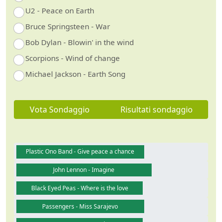
U2 - Peace on Earth
Bruce Springsteen - War
Bob Dylan - Blowin' in the wind
Scorpions - Wind of change
Michael Jackson - Earth Song
Vota Sondaggio
Risultati sondaggio
Plastic Ono Band - Give peace a chance
John Lennon - Imagine
Black Eyed Peas - Where is the love
Passengers - Miss Sarajevo