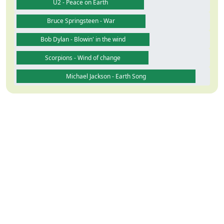
U2 - Peace on Earth
Bruce Springsteen - War
Bob Dylan - Blowin' in the wind
Scorpions - Wind of change
Michael Jackson - Earth Song