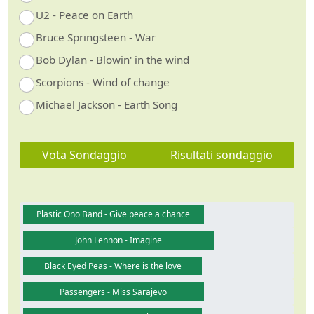
U2 - Peace on Earth
Bruce Springsteen - War
Bob Dylan - Blowin' in the wind
Scorpions - Wind of change
Michael Jackson - Earth Song
Vota Sondaggio
Risultati sondaggio
Plastic Ono Band - Give peace a chance
John Lennon - Imagine
Black Eyed Peas - Where is the love
Passengers - Miss Sarajevo