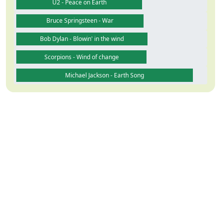
U2 - Peace on Earth
Bruce Springsteen - War
Bob Dylan - Blowin' in the wind
Scorpions - Wind of change
Michael Jackson - Earth Song