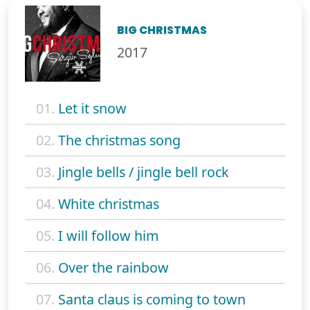
BIG CHRISTMAS
2017
01.
Let it snow
02.
The christmas song
03.
Jingle bells / jingle bell rock
04.
White christmas
05.
I will follow him
06.
Over the rainbow
07.
Santa claus is coming to town