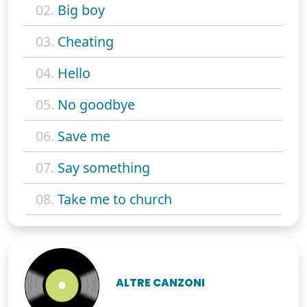
02.
Big boy
03.
Cheating
04.
Hello
05.
No goodbye
06.
Save me
07.
Say something
08.
Take me to church
ALTRE CANZONI