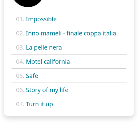
01.
Impossible
02.
Inno mameli - finale coppa italia
03.
La pelle nera
04.
Motel california
05.
Safe
06.
Story of my life
07.
Turn it up