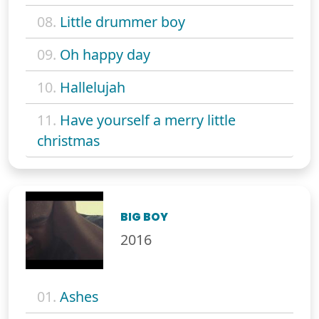
08.
Little drummer boy
09.
Oh happy day
10.
Hallelujah
11.
Have yourself a merry little
christmas
BIG BOY
2016
01.
Ashes