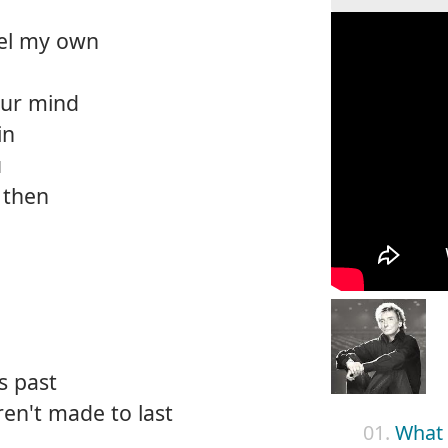
feel my own
ur mind
in
u
 then
s past
ren't made to last
01.
What 