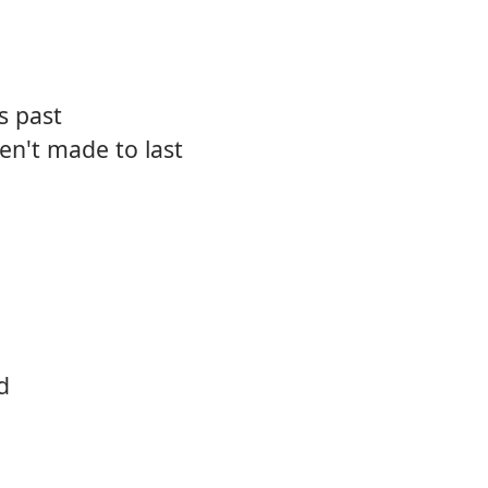
12.
Comin
s past
en't made to last
d