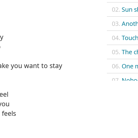
02.
Sun s
03.
Anoth
ay
04.
Touch
p
05.
The c
ke you want to stay
06.
One 
07.
Nobo
eel
08.
When
you
09.
Don't
 feels
10.
Look 
11.
Nobod