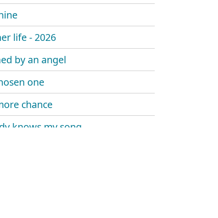
hine
er life - 2026
ed by an angel
hosen one
more chance
dy knows my song
 sombody say's goodbye
 trouble the water
at me now
y told me