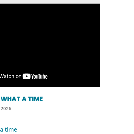
WHAT A TIME
2026
a time