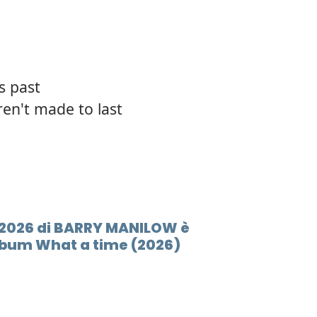
s past
ren't made to last
- 2026 di BARRY MANILOW è
lbum What a time (2026)