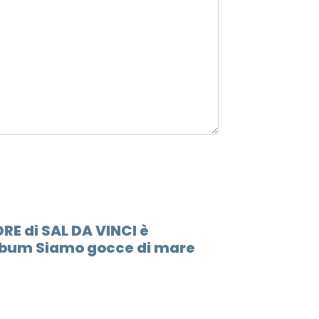
12.
L'altr
13.
Io ti 
14.
Nun c
ORE di SAL DA VINCI è
album Siamo gocce di mare