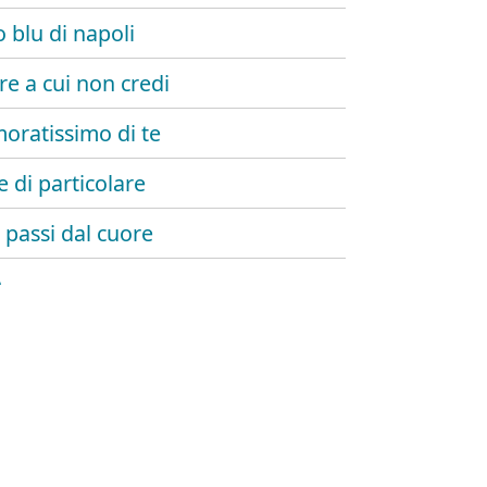
lo blu di napoli
re a cui non credi
oratissimo di te
e di particolare
 passi dal cuore
o
 fanno ‘e ‘nnammurate
da cu ll'uocchie blu
 io e te
erà l'amore