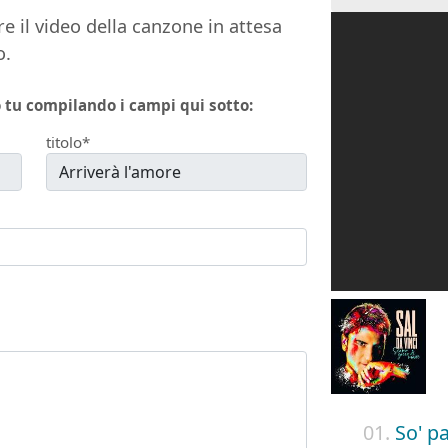
e il video della canzone in attesa
o.
 tu compilando i campi qui sotto:
titolo*
01.
So' pa