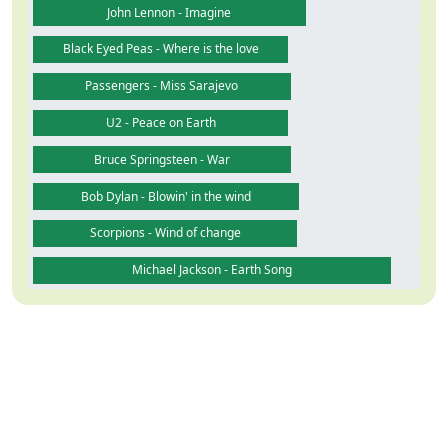
John Lennon - Imagine
Black Eyed Peas - Where is the love
Passengers - Miss Sarajevo
U2 - Peace on Earth
Bruce Springsteen - War
Bob Dylan - Blowin' in the wind
Scorpions - Wind of change
Michael Jackson - Earth Song