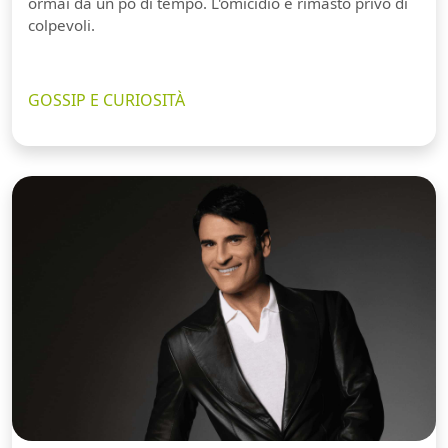
ormai da un pò di tempo. L'omicidio è rimasto privo di
colpevoli.
GOSSIP E CURIOSITÀ