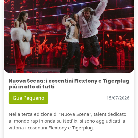
Nuova Scena: i cosentini Flextony e Tigerplug
più in alto di tutti
Gue Pequeno
15/07/2026
Nella terza edizione di "Nuova Scena", talent dedicato
al mondo rap in onda su Netflix, si sono aggiudicati la
vittoria i cosentini Flextony e Tigerplug.