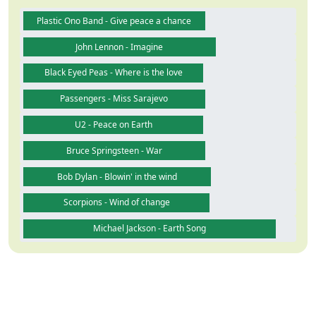
Plastic Ono Band - Give peace a chance
John Lennon - Imagine
Black Eyed Peas - Where is the love
Passengers - Miss Sarajevo
U2 - Peace on Earth
Bruce Springsteen - War
Bob Dylan - Blowin' in the wind
Scorpions - Wind of change
Michael Jackson - Earth Song