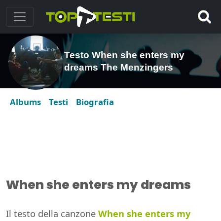
Testo When she enters my
dreams The Menzingers
Albums
Testi
Biografia
When she enters my dreams
Il testo della canzone
When she enters my